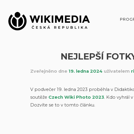
Přeskočit
na
obsah
PROG
NEJLEPŠÍ FOTK
Zveřejněno dne
19. ledna 2024
uživatelem
r
V podvečer 19. ledna 2023 proběhla v Didakti
soutěže
Czech Wiki Photo 2023
. Kdo vyhrál 
Dozvíte se to v tomto článku.