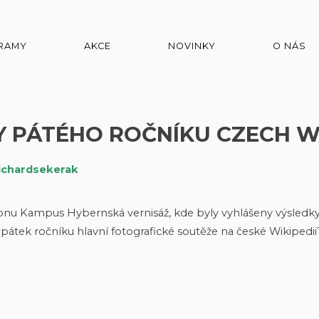
RAMY
AKCE
NOVINKY
O NÁS
Y PÁTÉHO ROČNÍKU CZECH W
ichardsekerak
konu Kampus Hybernská vernisáž, kde byly vyhlášeny výsledk
v pátek ročníku hlavní fotografické soutěže na české Wikipedii