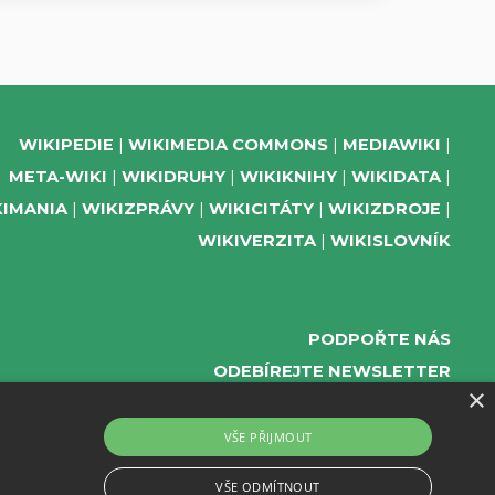
WIKIPEDIE
WIKIMEDIA COMMONS
MEDIAWIKI
META-WIKI
WIKIDRUHY
WIKIKNIHY
WIKIDATA
KIMANIA
WIKIZPRÁVY
WIKICITÁTY
WIKIZDROJE
WIKIVERZITA
WIKISLOVNÍK
PODPOŘTE NÁS
ODEBÍREJTE NEWSLETTER
×
TELEGRAM UDÁLOSTÍ WMČR
WIKIKOMPAS
VŠE PŘIJMOUT
REGISTRACI A PROVOZ DOMÉN A WEBHOSTINGU
VŠE ODMÍTNOUT