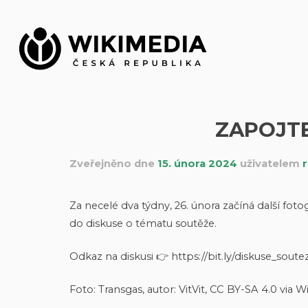
Přeskočit
na
obsah
ZAPOJTE
Zveřejněno dne
15. února 2024
uživatelem
Za necelé dva týdny, 26. února začíná další fot
do diskuse o tématu soutěže.
Odkaz na diskusi 👉 https://bit.ly/diskuse_soute
Foto: Transgas, autor: VitVit, CC BY-SA 4.0 vi