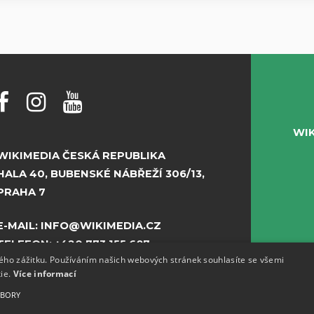
WI
WIKIMEDIA ČESKÁ REPUBLIKA
HALA 40, BUBENSKÉ NÁBŘEŽÍ 306/13,
PRAHA 7
E-MAIL:
INFO@WIKIMEDIA.CZ
TELEFON:
+420 773 155 687
kého zážitku. Používáním našich webových stránek souhlasíte se všemi
kie.
Více informací
UBORY