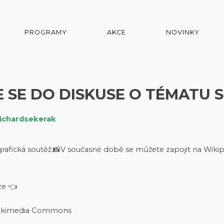
PROGRAMY
AKCE
NOVINKY
 SE DO DISKUSE O TÉMATU 
richardsekerak
ografická soutěž.📸V současné době se můžete zapojit na Wikip
ze 👈
a Wikimedia Commons