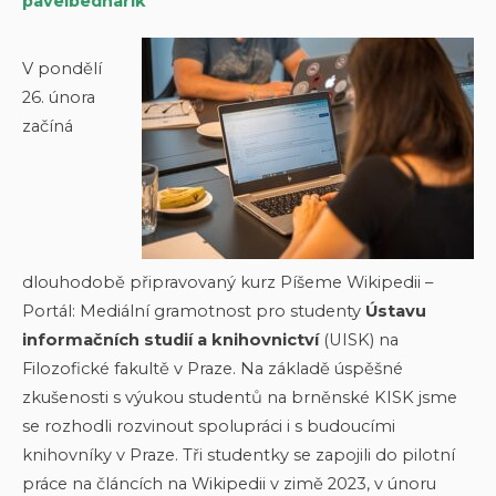
pavelbednarik
V pondělí
26. února
začíná
dlouhodobě připravovaný kurz Píšeme Wikipedii –
Portál: Mediální gramotnost pro studenty
Ústavu
informačních studií a knihovnictví
(UISK) na
Filozofické fakultě v Praze. Na základě úspěšné
zkušenosti s výukou studentů na brněnské KISK jsme
se rozhodli rozvinout spolupráci i s budoucími
knihovníky v Praze. Tři studentky se zapojili do pilotní
práce na článcích na Wikipedii v zimě 2023, v únoru