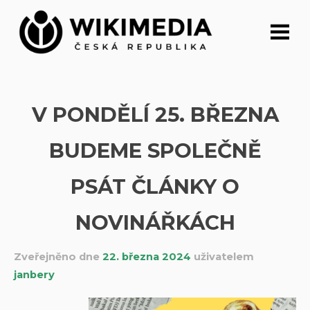
Přeskočit
na
obsah
V PONDĚLÍ 25. BŘEZNA
BUDEME SPOLEČNĚ
PSÁT ČLÁNKY O
NOVINÁŘKÁCH
Zveřejněno dne
22. března 2024
uživatelem
janbery