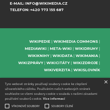
E-MAIL:
INFO@WIKIMEDIA.CZ
TELEFON:
+420 773 155 687
WIKIPEDIE
WIKIMEDIA COMMONS
MEDIAWIKI
META-WIKI
WIKIDRUHY
WIKIKNIHY
WIKIDATA
WIKIMANIA
WIKIZPRÁVY
WIKICITÁTY
WIKIZDROJE
WIKIVERZITA
WIKISLOVNÍK
×
Tyto webové stránky používají soubory cookie ke zlepšení
uživatelského zážitku. Používáním našich webových stránek
PODPOŘTE NÁS
souhlasíte se všemi soubory cookie v souladu s našimi zásadami
používání souborů cookie.
Více informací
ODEBÍREJTE NEWSLETTER
TELEGRAM UDÁLOSTÍ WMČR
VÝKONOVÉ SOUBORY
SOUBORY CÍLENÍ