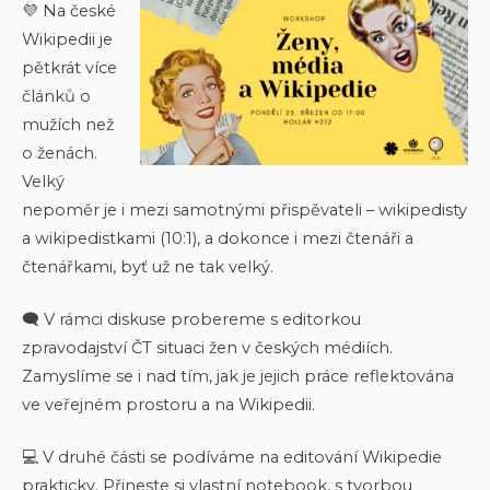
💜 Na české
Wikipedii je
pětkrát více
článků o
mužích než
o ženách.
Velký
nepoměr je i mezi samotnými přispěvateli – wikipedisty
a wikipedistkami (10:1), a dokonce i mezi čtenáři a
čtenářkami, byť už ne tak velký.
🗨️ V rámci diskuse probereme s editorkou
zpravodajství ČT situaci žen v českých médiích.
Zamyslíme se i nad tím, jak je jejich práce reflektována
ve veřejném prostoru a na Wikipedii.
💻 V druhé části se podíváme na editování Wikipedie
prakticky. Přineste si vlastní notebook, s tvorbou