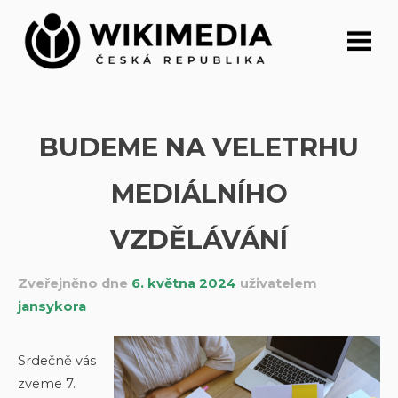
Přeskočit
na
obsah
BUDEME NA VELETRHU
MEDIÁLNÍHO
VZDĚLÁVÁNÍ
Zveřejněno dne
6. května 2024
uživatelem
jansykora
Srdečně vás
zveme 7.