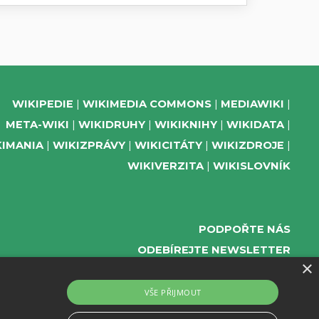
WIKIPEDIE
WIKIMEDIA COMMONS
MEDIAWIKI
META-WIKI
WIKIDRUHY
WIKIKNIHY
WIKIDATA
KIMANIA
WIKIZPRÁVY
WIKICITÁTY
WIKIZDROJE
WIKIVERZITA
WIKISLOVNÍK
PODPOŘTE NÁS
ODEBÍREJTE NEWSLETTER
×
TELEGRAM UDÁLOSTÍ WMČR
WIKIKOMPAS
VŠE PŘIJMOUT
REGISTRACI A PROVOZ DOMÉN A WEBHOSTINGU