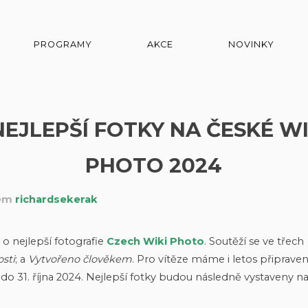
PROGRAMY
AKCE
NOVINKY
EJLEPŠÍ FOTKY NA ČESKÉ WI
PHOTO 2024
lem
richardsekerak
 o nejlepší fotografie
Czech Wiki Photo
. Soutěží se ve třech
osti
; a
Vytvořeno člověkem
. Pro vítěze máme i letos připrave
 do 31. října 2024. Nejlepší fotky budou následně vystaveny n