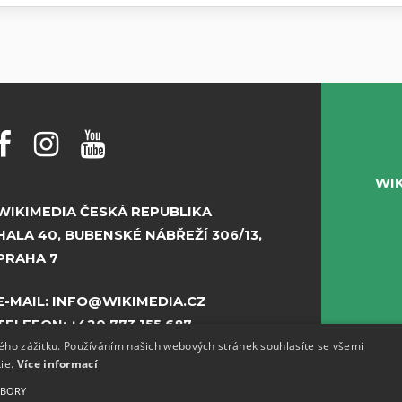
WI
WIKIMEDIA ČESKÁ REPUBLIKA
HALA 40, BUBENSKÉ NÁBŘEŽÍ 306/13,
PRAHA 7
E-MAIL:
INFO@WIKIMEDIA.CZ
TELEFON:
+420 773 155 687
kého zážitku. Používáním našich webových stránek souhlasíte se všemi
kie.
Více informací
UBORY