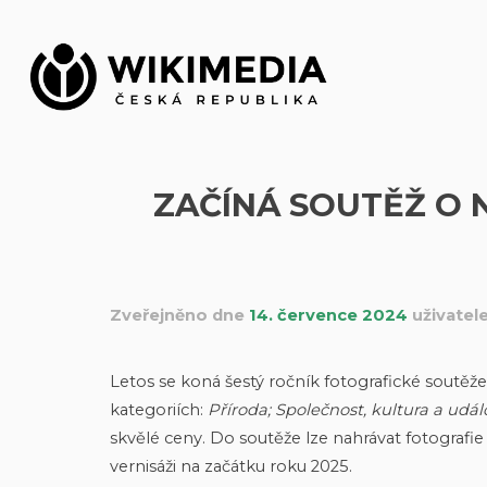
Přeskočit
na
obsah
ZAČÍNÁ SOUTĚŽ O N
Zveřejněno dne
14. července 2024
uživate
Letos se koná šestý ročník fotografické soutěže
kategoriích:
Příroda; Společnost, kultura a udál
skvělé ceny. Do soutěže lze nahrávat fotografie
vernisáži na začátku roku 2025.