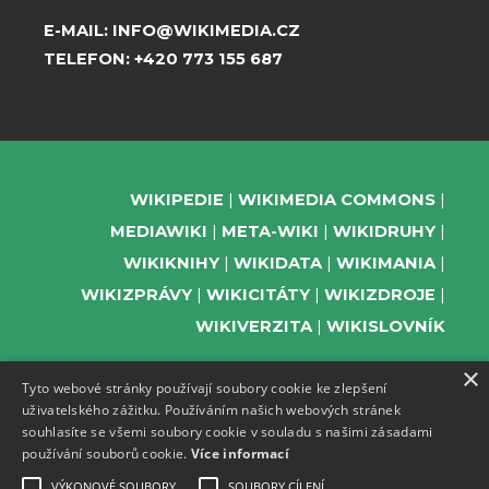
E-MAIL:
INFO@WIKIMEDIA.CZ
TELEFON:
+420 773 155 687
WIKIPEDIE
WIKIMEDIA COMMONS
MEDIAWIKI
META-WIKI
WIKIDRUHY
WIKIKNIHY
WIKIDATA
WIKIMANIA
WIKIZPRÁVY
WIKICITÁTY
WIKIZDROJE
WIKIVERZITA
WIKISLOVNÍK
×
Tyto webové stránky používají soubory cookie ke zlepšení
uživatelského zážitku. Používáním našich webových stránek
PODPOŘTE NÁS
souhlasíte se všemi soubory cookie v souladu s našimi zásadami
používání souborů cookie.
Více informací
ODEBÍREJTE NEWSLETTER
TELEGRAM UDÁLOSTÍ WMČR
VÝKONOVÉ SOUBORY
SOUBORY CÍLENÍ