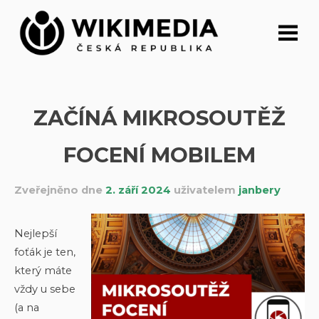
Přeskočit
na
obsah
ZAČÍNÁ MIKROSOUTĚŽ
FOCENÍ MOBILEM
Zveřejněno dne
2. září 2024
uživatelem
janbery
Nejlepší
foťák je ten,
který máte
vždy u sebe
(a na