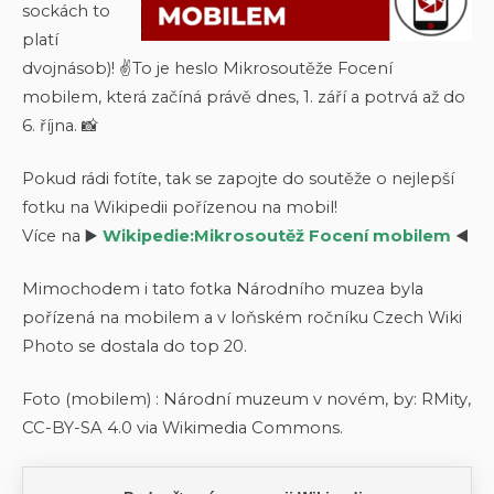
sockách to
platí
dvojnásob)! ✌️To je heslo Mikrosoutěže Focení
mobilem, která začíná právě dnes, 1. září a potrvá až do
6. října. 📸
Pokud rádi fotíte, tak se zapojte do soutěže o nejlepší
fotku na Wikipedii pořízenou na mobil!
Více na ▶️
Wikipedie:Mikrosoutěž Focení mobilem
◀️
Mimochodem i tato fotka Národního muzea byla
pořízená na mobilem a v loňském ročníku Czech Wiki
Photo se dostala do top 20.
Foto (mobilem) : Národní muzeum v novém, by: RMity,
CC-BY-SA 4.0 via Wikimedia Commons.