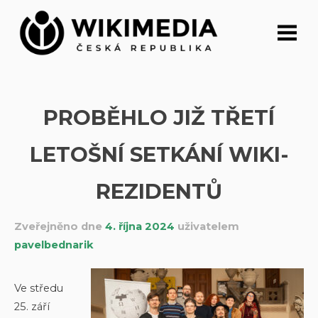
Přeskočit
na
obsah
PROBĚHLO JIŽ TŘETÍ
LETOŠNÍ SETKÁNÍ WIKI-
REZIDENTŮ
Zveřejněno dne
4. října 2024
uživatelem
pavelbednarik
Ve středu
25. září