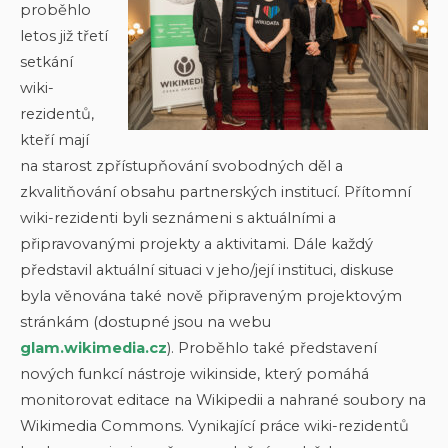
proběhlo
letos již třetí
setkání
wiki-
rezidentů,
kteří mají
na starost zpřístupňování svobodných děl a
zkvalitňování obsahu partnerských institucí. Přítomní
wiki-rezidenti byli seznámeni s aktuálními a
připravovanými projekty a aktivitami. Dále každý
představil aktuální situaci v jeho/její instituci, diskuse
byla věnována také nově připraveným projektovým
stránkám (dostupné jsou na webu
glam.wikimedia.cz
). Proběhlo také představení
nových funkcí nástroje wikinside, který pomáhá
monitorovat editace na Wikipedii a nahrané soubory na
Wikimedia Commons. Vynikající práce wiki-rezidentů