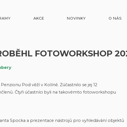
RAMY
AKCE
NOVINKY
O NÁS
ROBĚHL FOTOWORKSHOP 20
nbery
Penzionu Pod věží v Kolíně. Zúčastnilo se jej 12
ečlenů. Čtyři účastníci byli na takovémto fotoworkshopu
nta Spocka a prezentace nástrojů pro vyhledávání objektů