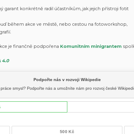
garant konkrétně radil účastníkům, jak jejich přístroji fotit
ů: buď během akce ve městě, nebo cestou na fotoworkshop,
rafií.
akce je finančně podpořena
Komunitním minigrantem
spol
A 4.0