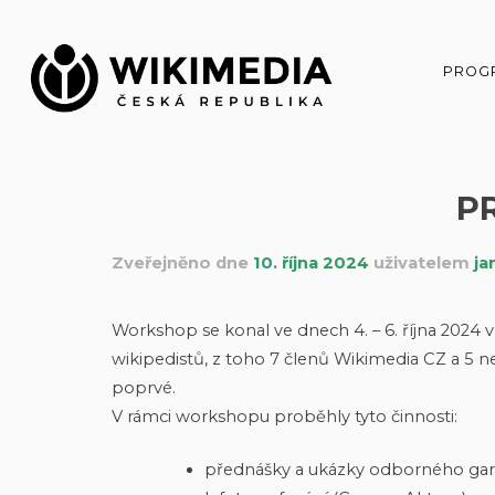
Přeskočit
na
obsah
PROG
P
Zveřejněno dne
10. října 2024
uživatelem
ja
Workshop se konal ve dnech 4. – 6. října 2024 v 
wikipedistů, z toho 7 členů Wikimedia CZ a 5 n
poprvé.
V rámci workshopu proběhly tyto činnosti:
přednášky a ukázky odborného gara