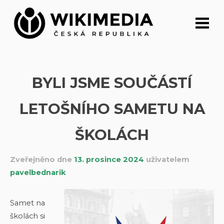
Přeskočit
na
obsah
BYLI JSME SOUČÁSTÍ
LETOŠNÍHO SAMETU NA
ŠKOLÁCH
Zveřejněno dne
13. prosince 2024
uživatelem
pavelbednarik
Samet na
školách si