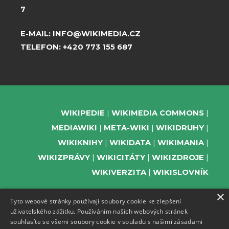
7
E-MAIL:
INFO@WIKIMEDIA.CZ
TELEFON:
+420 773 155 687
WIKIPEDIE
WIKIMEDIA COMMONS
MEDIAWIKI
META-WIKI
WIKIDRUHY
WIKIKNIHY
WIKIDATA
WIKIMANIA
WIKIZPRÁVY
WIKICITÁTY
WIKIZDROJE
WIKIVERZITA
WIKISLOVNÍK
×
Tyto webové stránky používají soubory cookie ke zlepšení
uživatelského zážitku. Používáním našich webových stránek
PODPOŘTE NÁS
souhlasíte se všemi soubory cookie v souladu s našimi zásadami