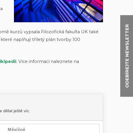
ia
ODEBÍREJTE NEWSLETTER
romě kurzů vypsala Filozofická fakulta UK také
, které naplňují tříletý plán tvorby 100
kipedii
. Více informací naleznete na