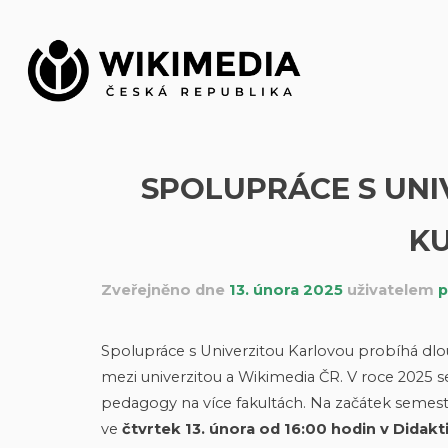
Přeskočit
na
obsah
SPOLUPRÁCE S UNI
KU
Zveřejněno dne
13. února 2025
uživatelem
p
Spolupráce s Univerzitou Karlovou probíhá d
mezi univerzitou a Wikimedia ČR. V roce 2025 se
pedagogy na více fakultách. Na začátek semest
ve
čtvrtek 13. února od 16:00 hodin v Didak