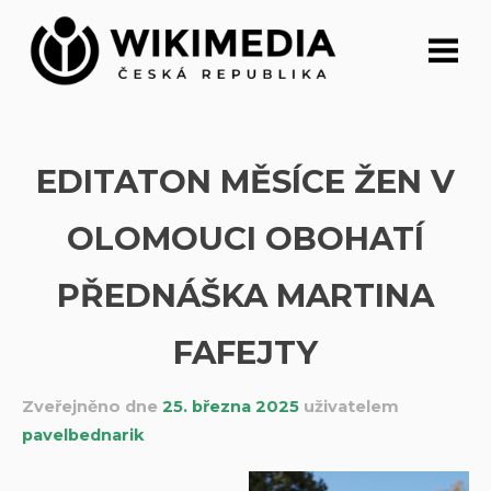
Přeskočit
na
obsah
EDITATON MĚSÍCE ŽEN V
OLOMOUCI OBOHATÍ
PŘEDNÁŠKA MARTINA
FAFEJTY
Zveřejněno dne
25. března 2025
uživatelem
pavelbednarik