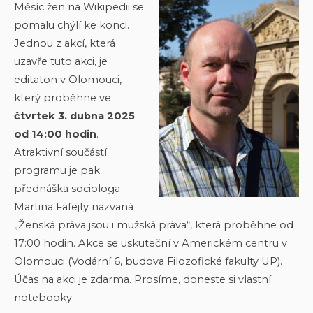
Měsíc žen na Wikipedii se
pomalu chýlí ke konci.
Jednou z akcí, která
uzavře tuto akci, je
editaton v Olomouci,
který proběhne ve
čtvrtek 3. dubna 2025
od 14:00 hodin
.
Atraktivní součástí
programu je pak
přednáška sociologa
Martina Fafejty nazvaná
„Ženská práva jsou i mužská práva“, která proběhne od
17:00 hodin. Akce se uskuteční v Americkém centru v
Olomouci (Vodární 6, budova Filozofické fakulty UP).
Účas na akci je zdarma. Prosíme, doneste si vlastní
notebooky.