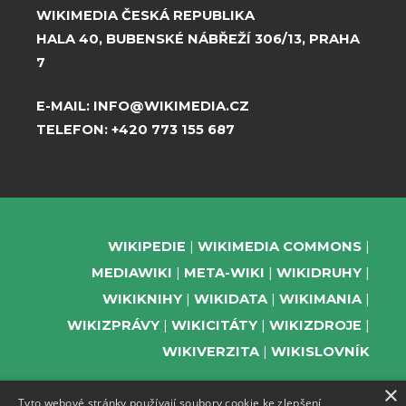
WIKIMEDIA ČESKÁ REPUBLIKA
HALA 40, BUBENSKÉ NÁBŘEŽÍ 306/13, PRAHA
7
E-MAIL:
INFO@WIKIMEDIA.CZ
TELEFON:
+420 773 155 687
WIKIPEDIE
WIKIMEDIA COMMONS
MEDIAWIKI
META-WIKI
WIKIDRUHY
WIKIKNIHY
WIKIDATA
WIKIMANIA
WIKIZPRÁVY
WIKICITÁTY
WIKIZDROJE
WIKIVERZITA
WIKISLOVNÍK
×
Tyto webové stránky používají soubory cookie ke zlepšení