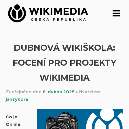
Přeskočit
na
obsah
DUBNOVÁ WIKIŠKOLA:
FOCENÍ PRO PROJEKTY
WIKIMEDIA
Zveřejněno dne
8. dubna 2025
uživatelem
jansykora
Co je
Online