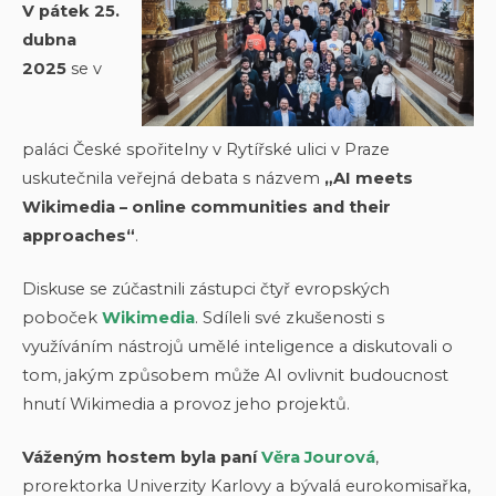
V pátek 25.
dubna
2025
se v
paláci České spořitelny v Rytířské ulici v Praze
uskutečnila veřejná debata s názvem
„AI meets
Wikimedia – online communities and their
approaches“
.
Diskuse se zúčastnili zástupci čtyř evropských
poboček
Wikimedia
. Sdíleli své zkušenosti s
využíváním nástrojů umělé inteligence a diskutovali o
tom, jakým způsobem může AI ovlivnit budoucnost
hnutí Wikimedia a provoz jeho projektů.
Váženým hostem byla paní
Věra Jourová
,
prorektorka Univerzity Karlovy a bývalá eurokomisařka,