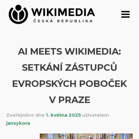
Přeskočit
na
obsah
AI MEETS WIKIMEDIA:
SETKÁNÍ ZÁSTUPCŮ
EVROPSKÝCH POBOČEK
V PRAZE
Zveřejněno dne
1. května 2025
uživatelem
jansykora