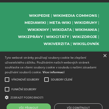
WIKIPEDIE
WIKIMEDIA COMMONS
MEDIAWIKI
META-WIKI
WIKIDRUHY
WIKIKNIHY
WIKIDATA
WIKIMANIA
WIKIZPRÁVY
WIKICITÁTY
WIKIZDROJE
WIKIVERZITA
WIKISLOVNÍK
×
Tyto webové stránky používají soubory cookie ke zlepšení
uživatelského zážitku. Používáním našich webových stránek
PODPOŘTE NÁS
souhlasíte se všemi soubory cookie v souladu s našimi zásadami
používání souborů cookie.
Více informací
ODEBÍREJTE NEWSLETTER
TELEGRAM UDÁLOSTÍ WMČR
VÝKONOVÉ SOUBORY
SOUBORY CÍLENÍ
WIKIKOMPAS
FUNKČNÍ SOUBORY
REGISTRACI A PROVOZ DOMÉN A
ZOBRAZIT PODROBNOSTI
WEBHOSTINGU POSKYTUJE ZDARMA ACTIVE
24.
VŠE PŘIJMOUT
VŠE ODMÍTNOUT