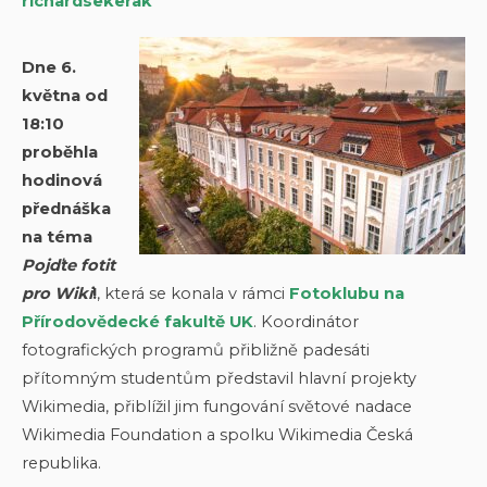
richardsekerak
Dne 6.
května od
18:10
proběhla
hodinová
přednáška
na téma
Pojďte fotit
pro Wiki
!
, která se konala v rámci
Fotoklubu na
Přírodovědecké fakultě UK
. Koordinátor
fotografických programů přibližně padesáti
přítomným studentům představil hlavní projekty
Wikimedia, přiblížil jim fungování světové nadace
Wikimedia Foundation a spolku Wikimedia Česká
republika.