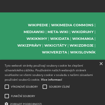
WIKIPEDIE
WIKIMEDIA COMMONS
MEDIAWIKI
META-WIKI
WIKIDRUHY
WIKIKNIHY
WIKIDATA
WIKIMANIA
WIKIZPRÁVY
WIKICITÁTY
WIKIZDROJE
WIKIVERZITA
WIKISLOVNÍK
×
Tyto webové stránky používají soubory cookie ke zlepšení
uživatelského zážitku. Používáním našich webových stránek
PODPOŘTE NÁS
souhlasíte se všemi soubory cookie v souladu s našimi zásadami
používání souborů cookie.
Více informací
ODEBÍREJTE NEWSLETTER
TELEGRAM UDÁLOSTÍ WMČR
VÝKONOVÉ SOUBORY
SOUBORY CÍLENÍ
WIKIKOMPAS
FUNKČNÍ SOUBORY
REGISTRACI A PROVOZ DOMÉN A
ZOBRAZIT PODROBNOSTI