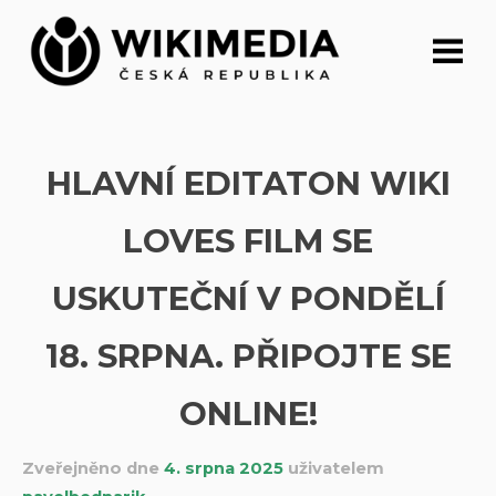
Přeskočit
na
obsah
HLAVNÍ EDITATON WIKI
LOVES FILM SE
USKUTEČNÍ V PONDĚLÍ
18. SRPNA. PŘIPOJTE SE
ONLINE!
Zveřejněno dne
4. srpna 2025
uživatelem