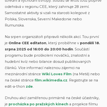
střední a východní Evropy. Soutěž se letos totiž poprvé
odehrává v regionu CEE, který zahrnuje 28 zemí.
Samostatné aktivity si vzali na starosti kolegové z
Polska, Slovenska, Severní Makedonie nebo
Rumunska.
Na srpen organizátoři připravili několik akcí. Tou první
je
Online CEE editaton
, který proběhne v
pondělí 18.
srpna 2025 od 16:00 do 20:00 hodin
. Součástí
programu bude proškolení nováčků, znalostní a
hudební kvíz nebo bilance dosud publikovaných
článků. Více informací naleznou zájemci na
mezinárodní stránce
Wiki Loves Film
(na Metě) nebo
na české stránce
film.wikimedia.cz
. Registrujte se na
edit-a-thon
zde
.
Druhou akcí zaměřenou primárně na české účastníky,
je
procházka po pražských kinech
a projekce filmu