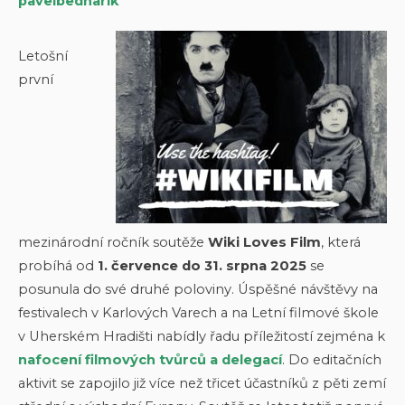
pavelbednarik
Letošní
první
mezinárodní ročník soutěže
Wiki Loves Film
, která
probíhá od
1. července do 31. srpna 2025
se
posunula do své druhé poloviny. Úspěšné návštěvy na
festivalech v Karlových Varech a na Letní filmové škole
v Uherském Hradišti nabídly řadu příležitostí zejména k
nafocení filmových tvůrců a delegací
. Do editačních
aktivit se zapojilo již více než třicet účastníků z pěti zemí