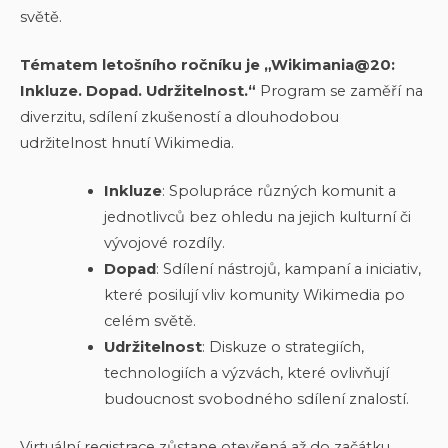
světě.
Tématem letošního ročníku je „Wikimania@20:
Inkluze. Dopad. Udržitelnost.“
Program se zaměří na
diverzitu, sdílení zkušeností a dlouhodobou
udržitelnost hnutí Wikimedia.
Inkluze
: Spolupráce různých komunit a
jednotlivců bez ohledu na jejich kulturní či
vývojové rozdíly.
Dopad
: Sdílení nástrojů, kampaní a iniciativ,
které posilují vliv komunity Wikimedia po
celém světě.
Udržitelnost
: Diskuze o strategiích,
technologiích a výzvách, které ovlivňují
budoucnost svobodného sdílení znalostí.
Virtuální registrace zůstane otevřená až do začátku