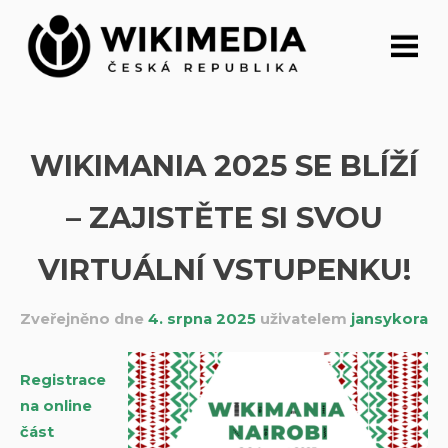
Přeskočit
na
obsah
WIKIMANIA 2025 SE BLÍŽÍ
– ZAJISTĚTE SI SVOU
VIRTUÁLNÍ VSTUPENKU!
Zveřejněno dne
4. srpna 2025
uživatelem
jansykora
Registrace
na online
část