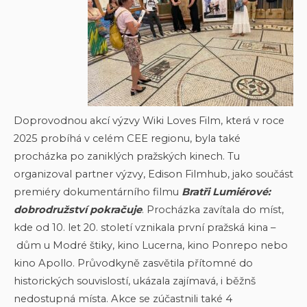
Doprovodnou akcí výzvy Wiki Loves Film, která v roce
2025 probíhá v celém CEE regionu, byla také
procházka po zaniklých pražských kinech. Tu
organizoval partner výzvy, Edison Filmhub, jako součást
premiéry dokumentárního filmu
Bratři Lumiérové:
dobrodružství pokračuje
. Procházka zavítala do míst,
kde od 10. let 20. století vznikala první pražská kina –
dům u Modré štiky, kino Lucerna, kino Ponrepo nebo
kino Apollo. Průvodkyně zasvětila přítomné do
historických souvislostí, ukázala zajímavá, i běžnš
nedostupná místa. Akce se zúčastnili také 4