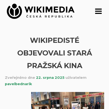
Přeskočit
na
obsah
WIKIPEDISTÉ
OBJEVOVALI STARÁ
PRAŽSKÁ KINA
Zveřejněno dne
22. srpna 2025
uživatelem
pavelbednarik