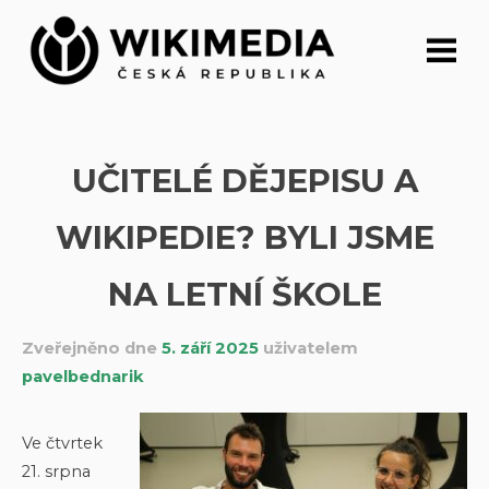
Přeskočit
na
obsah
UČITELÉ DĚJEPISU A
WIKIPEDIE? BYLI JSME
NA LETNÍ ŠKOLE
Zveřejněno dne
5. září 2025
uživatelem
pavelbednarik
Ve čtvrtek
21. srpna