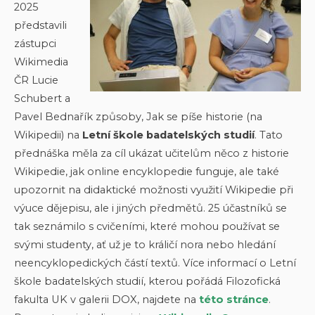
2025
představili
zástupci
Wikimedia
ČR Lucie
Schubert a
Pavel Bednařík způsoby, Jak se píše historie (na
Wikipedii) na
Letní škole badatelských studií
. Tato
přednáška měla za cíl ukázat učitelům něco z historie
Wikipedie, jak online encyklopedie funguje, ale také
upozornit na didaktické možnosti využití Wikipedie při
výuce dějepisu, ale i jiných předmětů. 25 účastníků se
tak seznámilo s cvičeními, které mohou používat se
svými studenty, ať už je to králičí nora nebo hledání
neencyklopedických částí textů. Více informací o Letní
škole badatelských studií, kterou pořádá Filozofická
fakulta UK v galerii DOX, najdete na
této stránce
.