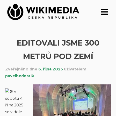
Přeskočit
na
obsah
EDITOVALI JSME 300
METRŮ POD ZEMÍ
Zveřejněno dne
6. října 2025
uživatelem
pavelbednarik
V
sobotu 4.
října 2025
se v dole