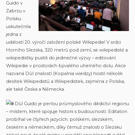
Guido v
Zabrzu v
Polsku
uskutečnila
jedna z
událostí 20. výročí založení polské Wikipedie! V srdci
Horního Slezska, 320 metrů pod zemí, se wikipedisté a
wikipedistky pustili do jedinečné výzvy – editování
Wikipedie v prostorách bývalého uhelného dolu. Akce
nazvaná Důl znalostí (Kopalnia wiedzy) hostil několik
desítek Wikipedistů a Wikipedistek, zejména z Polska,
ale také Česka a Německa.
Důl Guido je perlou průmyslového dědictví regionu
– místem, které spojuje historii s budoucností. Editaton
probíhal ve čtyřech jazycích: polském, slezském,
českém a německém, díky čemuž znalosti o Slezsku
získají nové, trvalé místo v největší encyklopedii světa!