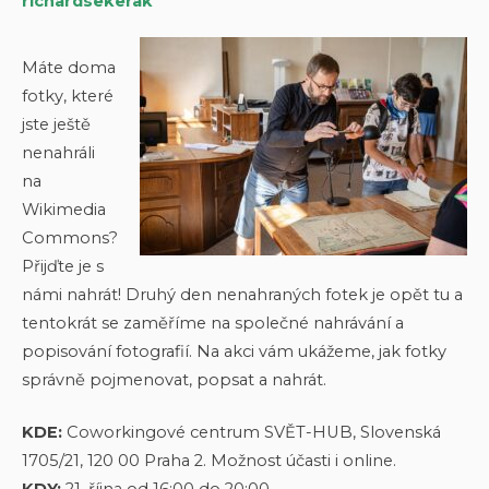
richardsekerak
Máte doma
fotky, které
jste ještě
nenahráli
na
Wikimedia
Commons?
Přijďte je s
námi nahrát! Druhý den nenahraných fotek je opět tu a
tentokrát se zaměříme na společné nahrávání a
popisování fotografií. Na akci vám ukážeme, jak fotky
správně pojmenovat, popsat a nahrát.
KDE:
Coworkingové centrum SVĚT-HUB, Slovenská
1705/21, 120 00 Praha 2. Možnost účasti i online.
KDY:
21. října od 16:00 do 20:00.