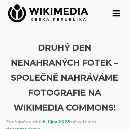
Přeskočit
na
obsah
DRUHÝ DEN
NENAHRANÝCH FOTEK –
SPOLEČNĚ NAHRÁVÁME
FOTOGRAFIE NA
WIKIMEDIA COMMONS!
Zveřejněno dne
8. října 2025
uživatelem