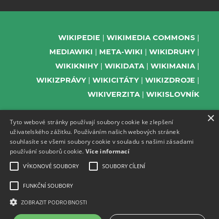
WIKIPEDIE
WIKIMEDIA COMMONS
MEDIAWIKI
META-WIKI
WIKIDRUHY
WIKIKNIHY
WIKIDATA
WIKIMANIA
WIKIZPRÁVY
WIKICITÁTY
WIKIZDROJE
WIKIVERZITA
WIKISLOVNÍK
×
Tyto webové stránky používají soubory cookie ke zlepšení
uživatelského zážitku. Používáním našich webových stránek
PODPOŘTE NÁS
souhlasíte se všemi soubory cookie v souladu s našimi zásadami
používání souborů cookie.
Více informací
ODEBÍREJTE NEWSLETTER
TELEGRAM UDÁLOSTÍ WMČR
VÝKONOVÉ SOUBORY
SOUBORY CÍLENÍ
WIKIKOMPAS
FUNKČNÍ SOUBORY
REGISTRACI A PROVOZ DOMÉN A
ZOBRAZIT PODROBNOSTI
WEBHOSTINGU POSKYTUJE ZDARMA ACTIVE