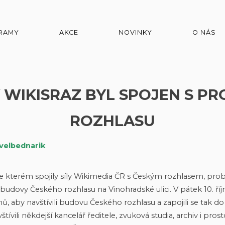
RAMY
AKCE
NOVINKY
O NÁS
Ý WIKISRAZ BYL SPOJEN S P
ROZHLASU
velbednarik
ve kterém spojily síly Wikimedia ČR s Českým rozhlasem, pro
 budovy Českého rozhlasu na Vinohradské ulici. V pátek 10. říj
ů, aby navštívili budovu Českého rozhlasu a zapojili se tak do
ívili někdejší kancelář ředitele, zvuková studia, archiv i prost