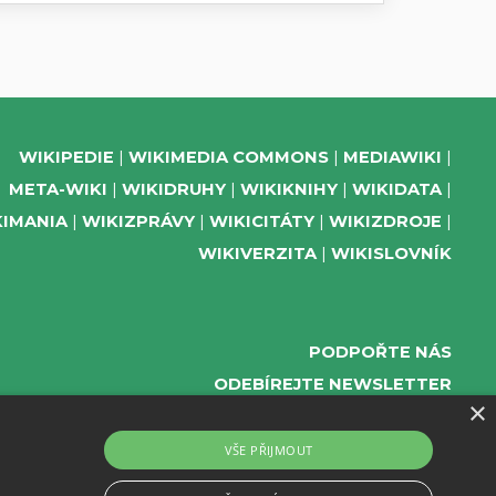
WIKIPEDIE
WIKIMEDIA COMMONS
MEDIAWIKI
META-WIKI
WIKIDRUHY
WIKIKNIHY
WIKIDATA
KIMANIA
WIKIZPRÁVY
WIKICITÁTY
WIKIZDROJE
WIKIVERZITA
WIKISLOVNÍK
PODPOŘTE NÁS
ODEBÍREJTE NEWSLETTER
×
TELEGRAM UDÁLOSTÍ WMČR
WIKIKOMPAS
VŠE PŘIJMOUT
REGISTRACI A PROVOZ DOMÉN A WEBHOSTINGU