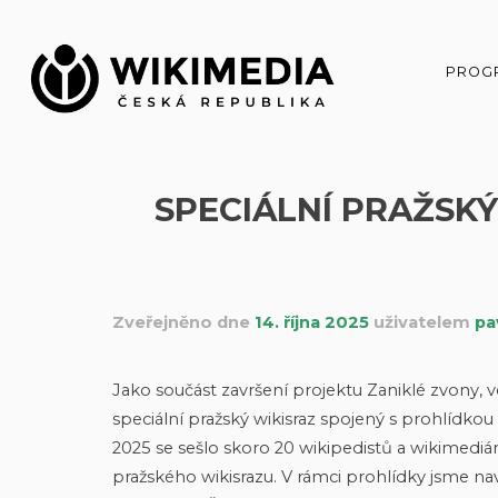
Přeskočit
na
obsah
PROG
SPECIÁLNÍ PRAŽSK
Zveřejněno dne
14. října 2025
uživatelem
pa
Jako součást završení projektu Zaniklé zvony, 
speciální pražský wikisraz spojený s prohlídkou
2025 se sešlo skoro 20 wikipedistů a wikimedián
pražského wikisrazu. V rámci prohlídky jsme navšt