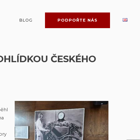
BLOG
PODPOŘTE NÁS
ROHLÍDKOU ČESKÉHO
běhl
na
ory