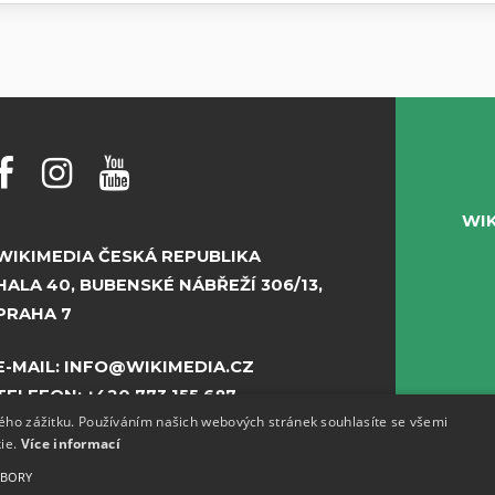
WI
WIKIMEDIA ČESKÁ REPUBLIKA
HALA 40, BUBENSKÉ NÁBŘEŽÍ 306/13,
PRAHA 7
E-MAIL:
INFO@WIKIMEDIA.CZ
TELEFON:
+420 773 155 687
kého zážitku. Používáním našich webových stránek souhlasíte se všemi
kie.
Více informací
UBORY