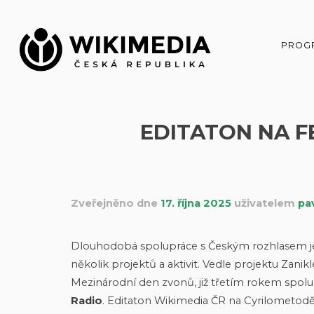
Přeskočit
na
obsah
PROG
EDITATON NA F
Zveřejněno dne
17. října 2025
uživatelem
pa
Dlouhodobá spolupráce s Českým rozhlasem je s
několik projektů a aktivit. Vedle projektu Zanik
Mezinárodní den zvonů, již třetím rokem spol
Radio
. Editaton Wikimedia ČR na Cyrilometodě