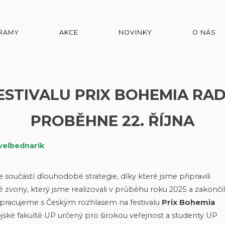
RAMY
AKCE
NOVINKY
O NÁS
ESTIVALU PRIX BOHEMIA RA
PROBĚHNE 22. ŘÍJNA
velbednarik
oučástí dlouhodobé strategie, díky které jsme připravili
lé zvony, který jsme realizovali v průběhu roku 2025 a zakončil
upracujeme s Českým rozhlasem na festivalu
Prix Bohemia
jské fakultě UP určený pro širokou veřejnost a studenty UP