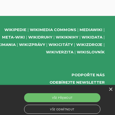
WIKIPEDIE
WIKIMEDIA COMMONS
MEDIAWIKI
META-WIKI
WIKIDRUHY
WIKIKNIHY
WIKIDATA
KIMANIA
WIKIZPRÁVY
WIKICITÁTY
WIKIZDROJE
WIKIVERZITA
WIKISLOVNÍK
PODPOŘTE NÁS
ODEBÍREJTE NEWSLETTER
×
TELEGRAM UDÁLOSTÍ WMČR
WIKIKOMPAS
VŠE PŘIJMOUT
REGISTRACI A PROVOZ DOMÉN A WEBHOSTINGU
VŠE ODMÍTNOUT
POSKYTUJE ZDARMA ACTIVE 24.