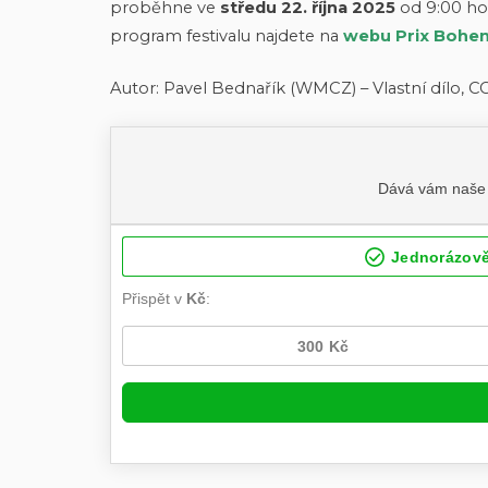
proběhne ve
středu 22. října 2025
od 9:00 hod
program festivalu najdete na
webu Prix Bohem
Autor: Pavel Bednařík (WMCZ) – Vlastní dílo, CC