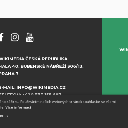
WI
WIKIMEDIA ČESKÁ REPUBLIKA
HALA 40, BUBENSKÉ NÁBŘEŽÍ 306/13,
PRAHA 7
E-MAIL:
INFO@WIKIMEDIA.CZ
TELEFON:
+420 773 155 687
kého zážitku. Používáním našich webových stránek souhlasíte se všemi
kie.
Více informací
UBORY