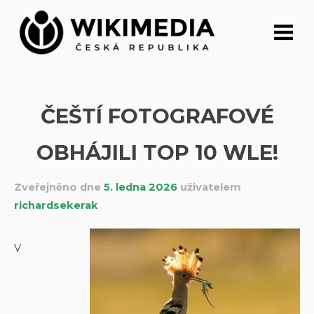
Přeskočit
na
obsah
ČEŠTÍ FOTOGRAFOVÉ
OBHÁJILI TOP 10 WLE!
Zveřejněno dne
5. ledna 2026
uživatelem
richardsekerak
V