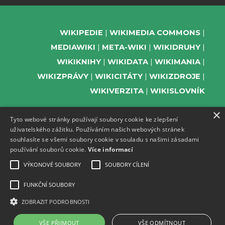
WIKIPEDIE
WIKIMEDIA COMMONS
MEDIAWIKI
META-WIKI
WIKIDRUHY
WIKIKNIHY
WIKIDATA
WIKIMANIA
WIKIZPRÁVY
WIKICITÁTY
WIKIZDROJE
WIKIVERZITA
WIKISLOVNÍK
×
Tyto webové stránky používají soubory cookie ke zlepšení
uživatelského zážitku. Používáním našich webových stránek
PODPOŘTE NÁS
souhlasíte se všemi soubory cookie v souladu s našimi zásadami
používání souborů cookie.
Více informací
ODEBÍREJTE NEWSLETTER
TELEGRAM UDÁLOSTÍ WMČR
VÝKONOVÉ SOUBORY
SOUBORY CÍLENÍ
WIKIKOMPAS
FUNKČNÍ SOUBORY
REGISTRACI A PROVOZ DOMÉN A
ZOBRAZIT PODROBNOSTI
WEBHOSTINGU POSKYTUJE ZDARMA ACTIVE
24.
VŠE PŘIJMOUT
VŠE ODMÍTNOUT