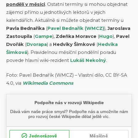
pondělí v měsíci
. Ostatní termíny si mohou objednat
zájemci přímo u jednotlivých lektorů v jejich
kalendářích. Aktuálně si můžete objednat termíny u
Pavla Bednaříka
(
Pavel Bednařík (WMCZ)
),
Jaroslava
Zastoupila
(
Gampe
),
Zdeňka Moravce
(
Hugo
),
Pavel
Dvořák
(
Dvorapa
) a
Hedviky Šimkové
(
Hedvika
Šimková
). Pravidelnou měsíční pondělní poradu
povede hlavní wiki-rezident
Lukáš Nekolný
.
Foto: Pavel Bednařík (WMCZ) – Vlastní dílo, CC BY-SA
4.0, via
Wikimedia Commons