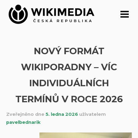
Přeskočit
na
obsah
NOVÝ FORMÁT
WIKIPORADNY – VÍC
INDIVIDUÁLNÍCH
TERMÍNŮ V ROCE 2026
Zveřejněno dne
5. ledna 2026
uživatelem
pavelbednarik