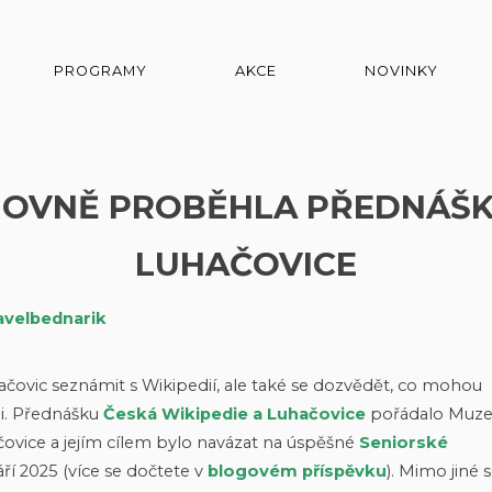
PROGRAMY
AKCE
NOVINKY
HOVNĚ PROBĚHLA PŘEDNÁŠKA
LUHAČOVICE
avelbednarik
hačovic seznámit s Wikipedií, ale také se dozvědět, co mohou
dii. Přednášku
Česká Wikipedie a Luhačovice
pořádalo Muz
ovice a jejím cílem bylo navázat na úspěšné
Seniorské
áří 2025 (více se dočtete v
blogovém příspěvku
). Mimo jiné 