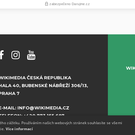
WI
WIKIMEDIA ČESKÁ REPUBLIKA
HALA 40, BUBENSKÉ NÁBŘEŽÍ 306/13,
PRAHA 7
E-MAIL:
INFO@WIKIMEDIA.CZ
TELEFON:
+420 773 155 687
kého zážitku. Používáním našich webových stránek souhlasíte se všemi
kie.
Více informací