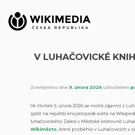
Přeskočit
na
obsah
V LUHAČOVICKÉ KNI
Zveřejněno dne
9. února 2026
uživatelem
p
Ve čtvrtek 5. února 2026 se mohli zájemci z Lu
zjistit na největší encyklopedii světa na Wikipe
luhačovického Zálesí v Městské knihovně Luhač
Wikiměsto
, které proběhlo v Luhačovicích v z