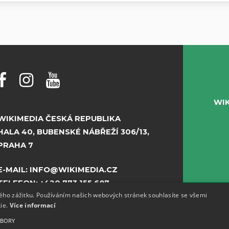
WI
WIKIMEDIA ČESKÁ REPUBLIKA
HALA 40, BUBENSKÉ NÁBŘEŽÍ 306/13,
PRAHA 7
E-MAIL:
INFO@WIKIMEDIA.CZ
TELEFON:
+420 773 155 687
kého zážitku. Používáním našich webových stránek souhlasíte se všemi
kie.
Více informací
UBORY