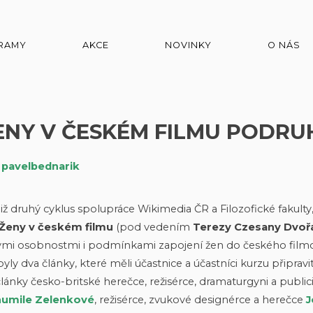
RAMY
AKCE
NOVINKY
O NÁS
ENY V ČESKÉM FILMU PODRU
m
pavelbednarik
 druhý cyklus spolupráce Wikimedia ČR a Filozofické fakulty
Ženy v českém filmu
(pod vedením
Terezy Czesany Dvoř
ými osobnostmi i podmínkami zapojení žen do českého fil
y dva články, které měli účastnice a účastníci kurzu připravit
články česko-britské herečce, režisérce, dramaturgyni a public
umile Zelenkové
, režisérce, zvukové designérce a herečce
J