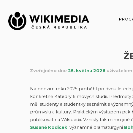
Přeskočit
na
obsah
PROG
Ž
Zveřejněno dne
25. května 2026
uživatele
Na podzim roku 2025 proběhl po dvou letech již
konkrétně Katedry filmových studií. Předměty
měl studenty a studentky seznámit s významn
průmyslu a kultury. Praktickým výstupem pak byl
publikovat na Wikipedii. Vznikly tak mimo jiné 
Susaně Kodicek
, významné dramaturgyni
Boh