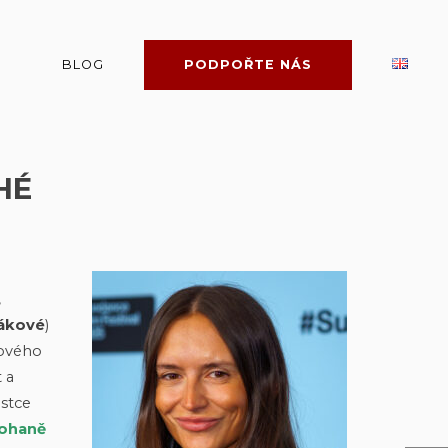
BLOG
PODPOŘTE NÁS
HÉ
,
ákové
)
mového
 a
istce
ohaně