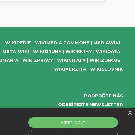
WIKIPEDIE
WIKIMEDIA COMMONS
MEDIAWIKI
META-WIKI
WIKIDRUHY
WIKIKNIHY
WIKIDATA
KIMANIA
WIKIZPRÁVY
WIKICITÁTY
WIKIZDROJE
WIKIVERZITA
WIKISLOVNÍK
PODPOŘTE NÁS
ODEBÍREJTE NEWSLETTER
×
TELEGRAM UDÁLOSTÍ WMČR
WIKIKOMPAS
VŠE PŘIJMOUT
REGISTRACI A PROVOZ DOMÉN A WEBHOSTINGU