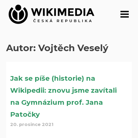
Přeskočit
na
obsah
Autor:
Vojtěch Veselý
Jak se píše (historie) na
Wikipedii: znovu jsme zavítali
na Gymnázium prof. Jana
Patočky
20. prosince 2021