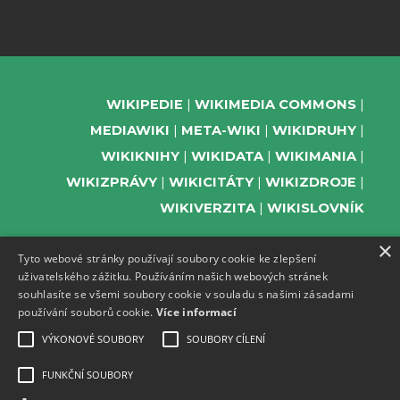
WIKIPEDIE
WIKIMEDIA COMMONS
MEDIAWIKI
META-WIKI
WIKIDRUHY
WIKIKNIHY
WIKIDATA
WIKIMANIA
WIKIZPRÁVY
WIKICITÁTY
WIKIZDROJE
WIKIVERZITA
WIKISLOVNÍK
×
Tyto webové stránky používají soubory cookie ke zlepšení
uživatelského zážitku. Používáním našich webových stránek
PODPOŘTE NÁS
souhlasíte se všemi soubory cookie v souladu s našimi zásadami
používání souborů cookie.
Více informací
ODEBÍREJTE NEWSLETTER
TELEGRAM UDÁLOSTÍ WMČR
VÝKONOVÉ SOUBORY
SOUBORY CÍLENÍ
WIKIKOMPAS
FUNKČNÍ SOUBORY
REGISTRACI A PROVOZ DOMÉN A