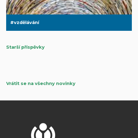
vzdělávání
Starší příspěvky
Navigace
pro
příspěvky
Vrátit se na všechny novinky