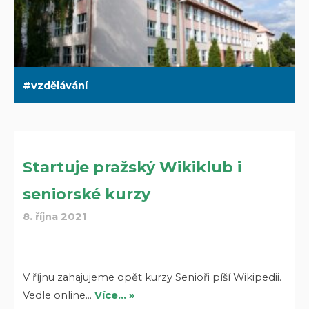
vzdělávání
Startuje pražský Wikiklub i
seniorské kurzy
8. října 2021
V říjnu zahajujeme opět kurzy Senioři píší Wikipedii.
Vedle online…
Více… »