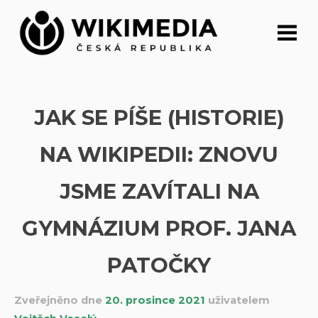
Přeskočit
na
obsah
JAK SE PÍŠE (HISTORIE)
NA WIKIPEDII: ZNOVU
JSME ZAVÍTALI NA
GYMNÁZIUM PROF. JANA
PATOČKY
Zveřejněno dne
20. prosince 2021
uživatelem