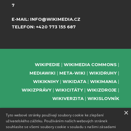
7
E-MAIL:
INFO@WIKIMEDIA.CZ
TELEFON:
+420 773 155 687
WIKIPEDIE
WIKIMEDIA COMMONS
MEDIAWIKI
META-WIKI
WIKIDRUHY
WIKIKNIHY
WIKIDATA
WIKIMANIA
WIKIZPRÁVY
WIKICITÁTY
WIKIZDROJE
WIKIVERZITA
WIKISLOVNÍK
×
Tyto webové stránky používají soubory cookie ke zlepšení
uživatelského zážitku. Používáním našich webových stránek
PODPOŘTE NÁS
souhlasíte se všemi soubory cookie v souladu s našimi zásadami