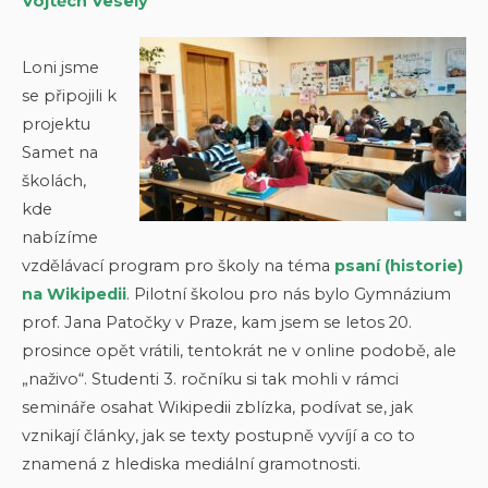
Vojtěch Veselý
Loni jsme
se připojili k
projektu
Samet na
školách,
kde
nabízíme
vzdělávací program pro školy na téma
psaní (historie)
na Wikipedii
. Pilotní školou pro nás bylo Gymnázium
prof. Jana Patočky v Praze, kam jsem se letos 20.
prosince opět vrátili, tentokrát ne v online podobě, ale
„naživo“. Studenti 3. ročníku si tak mohli v rámci
semináře osahat Wikipedii zblízka, podívat se, jak
vznikají články, jak se texty postupně vyvíjí a co to
znamená z hlediska mediální gramotnosti.