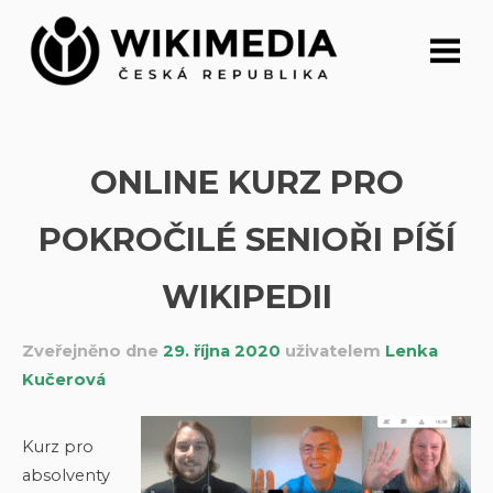
Přeskočit
na
obsah
ONLINE KURZ PRO
POKROČILÉ SENIOŘI PÍŠÍ
WIKIPEDII
Zveřejněno dne
29. října 2020
uživatelem
Lenka
Kučerová
Kurz pro
absolventy