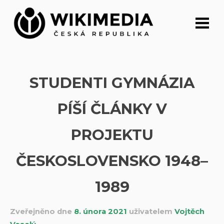
Přeskočit
na
obsah
STUDENTI GYMNÁZIA
PÍŠÍ ČLÁNKY V
PROJEKTU
ČESKOSLOVENSKO 1948–
1989
Zveřejněno dne
8. února 2021
uživatelem
Vojtěch