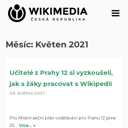
Přeskočit
na
obsah
Měsíc:
Květen 2021
Učitelé z Prahy 12 si vyzkoušeli,
jak s žáky pracovat s Wikipedií
29. května 2021
Pro Místní akční plán vzdělávání pro Prahu 12 jsme
25.…
Více… »