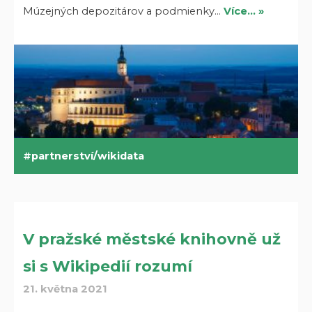
Múzejných depozitárov a podmienky…
Více… »
partnerství/wikidata
V pražské městské knihovně už
si s Wikipedií rozumí
21. května 2021