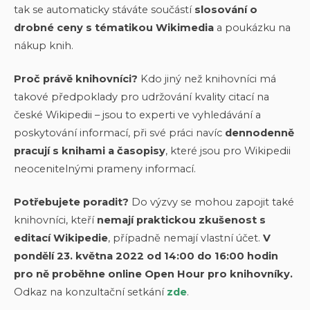
tak se automaticky stáváte součástí
slosování o
drobné ceny s tématikou Wikimedia
a poukázku na
nákup knih.
Proč právě knihovníci?
Kdo jiný než knihovníci má
takové předpoklady pro udržování kvality citací na
české Wikipedii – jsou to experti ve vyhledávání a
poskytování informací, při své práci navíc
dennodenně
pracují s knihami a časopisy
, které jsou pro Wikipedii
neocenitelnými prameny informací.
Potřebujete poradit?
Do výzvy se mohou zapojit také
knihovníci, kteří
nemají praktickou zkušenost s
editací Wikipedie
, případně nemají vlastní účet.
V
pondělí 23. května 2022 od 14:00 do 16:00 hodin
pro ně proběhne online Open Hour pro knihovníky.
Odkaz na konzultační setkání
zde
.