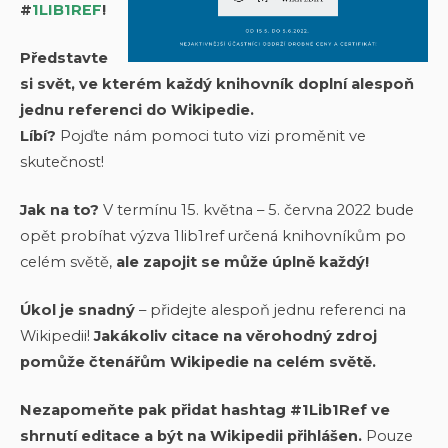
#
1LIB1REF
!
Představte
si svět, ve kterém každý knihovník doplní alespoň
jednu referenci do Wikipedie.
Líbí?
Pojďte nám pomoci tuto vizi proměnit ve
skutečnost!
Jak na to?
V termínu 15. května – 5. června 2022 bude
opět probíhat výzva 1lib1ref určená knihovníkům po
celém světě,
ale zapojit se může úplně každý!
Úkol je snadný
– přidejte alespoň jednu referenci na
Wikipedii!
Jakákoliv citace na věrohodný zdroj
pomůže čtenářům Wikipedie na celém světě.
Nezapomeňte pak přidat hashtag #1Lib1Ref ve
shrnutí editace a být na Wikipedii přihlášen.
Pouze