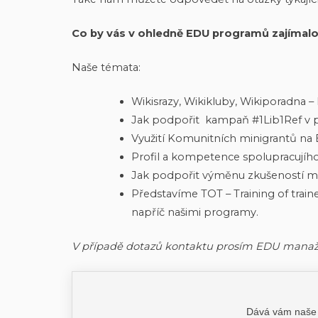
Co by vás v ohledně EDU programů zajímal
Naše témata:
Wikisrazy, Wikikluby, Wikiporadna 
Jak podpořit kampaň #1Lib1Ref v p
Využití Komunitních minigrantů na 
Profil a kompetence spolupracujího
Jak podpořit výměnu zkušeností me
Představíme TOT – Training of traine
napříč našimi programy.
V případě dotazů kontaktu prosím EDU manaže