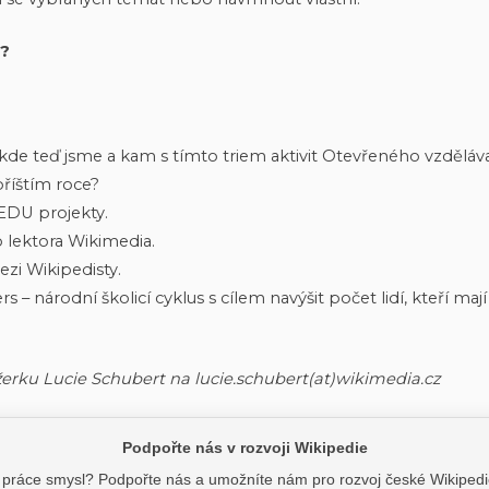
o?
– kde teď jsme a kam s tímto triem aktivit Otevřeného vzděl
říštím roce?
EDU projekty.
 lektora Wikimedia.
zi Wikipedisty.
rs – národní školicí cyklus s cílem navýšit počet lidí, kteří m
rku Lucie Schubert na lucie.schubert(at)wikimedia.cz