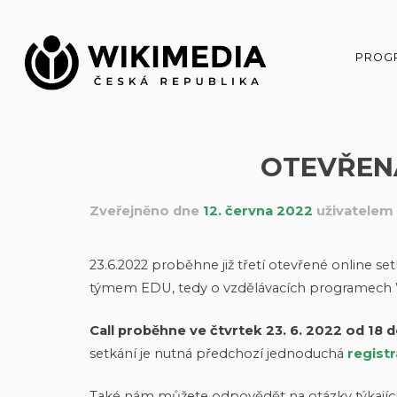
Přeskočit
na
obsah
PROG
OTEVŘEN
Zveřejněno dne
12. června 2022
uživatelem
23.6.2022 proběhne již třetí otevřené online s
týmem EDU, tedy o vzdělávacích programech Wik
Call proběhne ve čtvrtek 23. 6. 2022 od 18 
setkání je nutná předchozí jednoduchá
registr
Také nám můžete odpovědět na otázky týkající