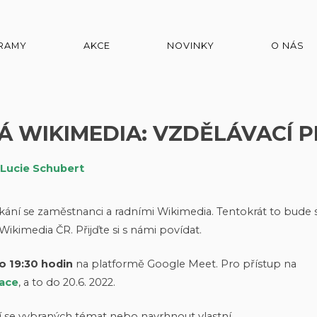
RAMY
AKCE
NOVINKY
O NÁS
Á WIKIMEDIA: VZDĚLÁVACÍ 
Lucie Schubert
etkání se zaměstnanci a radními Wikimedia. Tentokrát to bude 
imedia ČR. Přijďte si s námi povídat.
do 19:30 hodin
na platformě Google Meet. Pro přístup na
ace
, a to do 20.6. 2022.
 se vybraných témat nebo navrhnout vlastní.