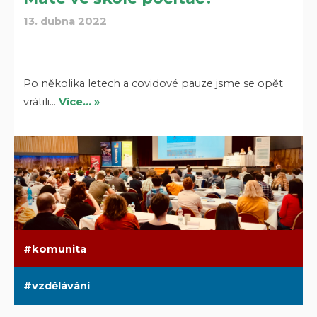
13. dubna 2022
Po několika letech a covidové pauze jsme se opět
vrátili…
Více… »
komunita
vzdělávání