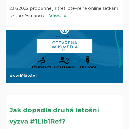
23.6.2022 proběhne již třetí otevřené online setkání
se zaměstnanci a…
Více… »
vzdělávání
Jak dopadla druhá letošní
výzva #1Lib1Ref?