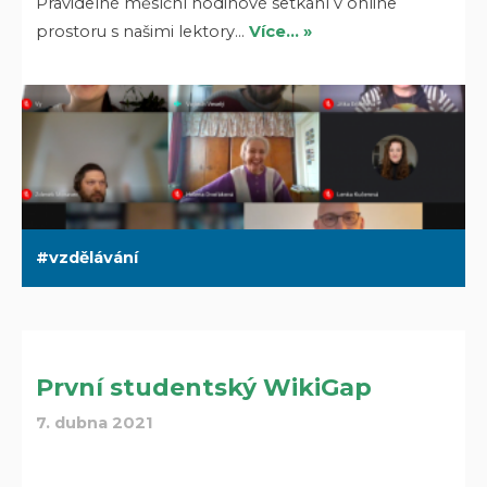
Pravidelné měsíční hodinové setkání v online
prostoru s našimi lektory…
Více… »
vzdělávání
První studentský WikiGap
7. dubna 2021