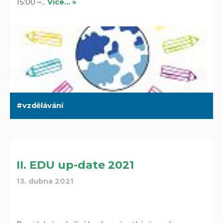
15:00 –…
Více… »
vzdělávání
II. EDU up-date 2021
13. dubna 2021