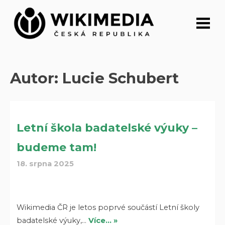
Přeskočit
na
obsah
Autor:
Lucie Schubert
Letní škola badatelské výuky –
budeme tam!
18. srpna 2025
Wikimedia ČR je letos poprvé součástí Letní školy
badatelské výuky,…
Více… »