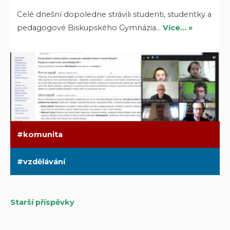
Celé dnešní dopoledne strávili studenti, studentky a
pedagogové Biskupského Gymnázia…
Více… »
komunita
vzdělávání
Starší příspěvky
Navigace
pro