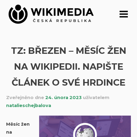
Přeskočit
na
obsah
TZ: BŘEZEN – MĚSÍC ŽEN
NA WIKIPEDII. NAPIŠTE
ČLÁNEK O SVÉ HRDINCE
Zveřejněno dne
24. února 2023
uživatelem
natalieschejbalova
Měsíc žen
na