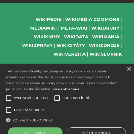
WIKIPEDIE
WIKIMEDIA COMMONS
MEDIAWIKI
META-WIKI
WIKIDRUHY
WIKIKNIHY
WIKIDATA
WIKIMANIA
WIKIZPRÁVY
WIKICITÁTY
WIKIZDROJE
WIKIVERZITA
WIKISLOVNÍK
×
Tyto webové stránky používají soubory cookie ke zlepšení
uživatelského zážitku. Používáním našich webových stránek
PODPOŘTE NÁS
souhlasíte se všemi soubory cookie v souladu s našimi zásadami
používání souborů cookie.
Více informací
ODEBÍREJTE NEWSLETTER
TELEGRAM UDÁLOSTÍ WMČR
VÝKONOVÉ SOUBORY
SOUBORY CÍLENÍ
WIKIKOMPAS
FUNKČNÍ SOUBORY
REGISTRACI A PROVOZ DOMÉN A
ZOBRAZIT PODROBNOSTI
WEBHOSTINGU POSKYTUJE ZDARMA ACTIVE
24.
VŠE PŘIJMOUT
VŠE ODMÍTNOUT