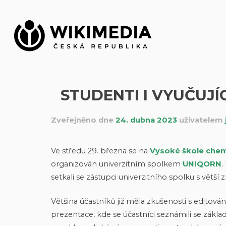
Přeskočit
na
obsah
STUDENTI I VYUČUJÍ
Zveřejněno dne
24. dubna 2023
uživatelem
Ve středu 29. března se na
Vysoké škole che
organizován univerzitním spolkem
UNIQORN
.
setkali se zástupci univerzitního spolku s větší 
Většina účastníků již měla zkušenosti s edito
prezentace, kde se účastníci seznámili se zák