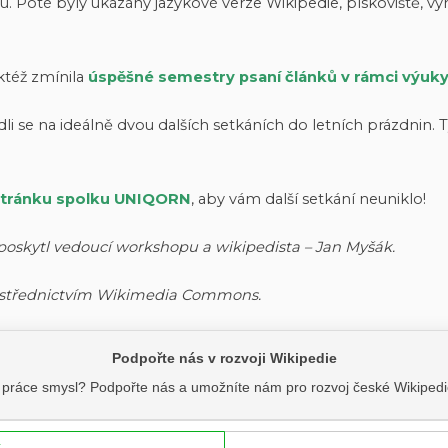
Poté byly ukázány jazykové verze Wikipedie, pískoviště, vyhl
ktéž zmínila
úspěšné semestry psaní článků v rámci výuk
li se na ideálně dvou dalších setkáních do letních prázdni
tránku spolku UNIQORN
, aby vám další setkání neuniklo!
 poskytl vedoucí workshopu a wikipedista – Jan Myšák.
prostřednictvím Wikimedia Commons.