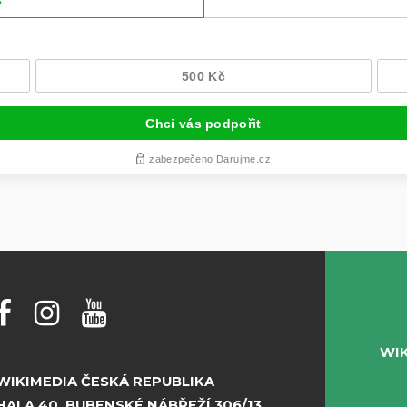
WI
WIKIMEDIA ČESKÁ REPUBLIKA
HALA 40, BUBENSKÉ NÁBŘEŽÍ 306/13,