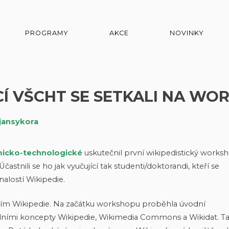
PROGRAMY
AKCE
NOVINKY
CÍ VŠCHT SE SETKALI NA WO
jansykora
micko-technologické
uskutečnil první wikipedistický works
 Účastnili se ho jak vyučující tak studenti/doktorandi, kteří se
znalostí Wikipedie.
váním Wikipedie. Na začátku workshopu proběhla úvodní
ladními koncepty Wikipedie, Wikimedia Commons a Wikidat. T