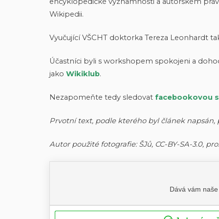
encyklopedické významnosti a autorském právu. 
Wikipedii.
Vyučující VŠCHT doktorka Tereza Leonhardt ta
Účastníci byli s workshopem spokojeni a dohod
jako
Wikiklub
.
Nezapomeňte tedy sledovat
facebookovou s
Prvotní text, podle kterého byl článek napsán,
Autor použité fotografie: ŠJů, CC-BY-SA-3.0, 