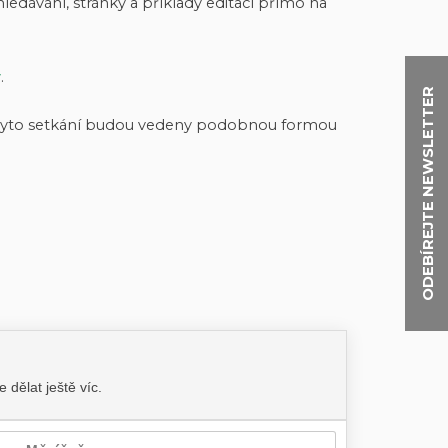
edávání, stránky a příklady editací přímo na
y
.
ODEBÍREJTE NEWSLETTER
n. Tyto setkání budou vedeny podobnou formou