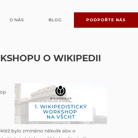
O NÁS
BLOG
PODPOŘTE NÁS
RKSHOPU O WIKIPEDII
hop
aktéž bylo zmíněno několik slov o