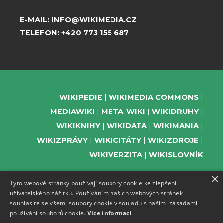
E-MAIL:
INFO@WIKIMEDIA.CZ
TELEFON:
+420 773 155 687
WIKIPEDIE
WIKIMEDIA COMMONS
MEDIAWIKI
META-WIKI
WIKIDRUHY
WIKIKNIHY
WIKIDATA
WIKIMANIA
WIKIZPRÁVY
WIKICITÁTY
WIKIZDROJE
WIKIVERZITA
WIKISLOVNÍK
×
Tyto webové stránky používají soubory cookie ke zlepšení
uživatelského zážitku. Používáním našich webových stránek
PODPOŘTE NÁS
souhlasíte se všemi soubory cookie v souladu s našimi zásadami
používání souborů cookie.
Více informací
ODEBÍREJTE NEWSLETTER