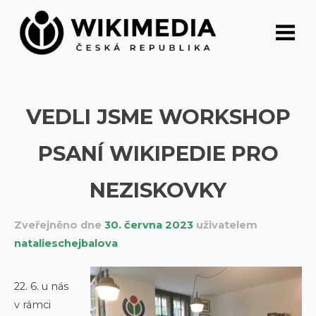
Přeskočit
na
obsah
VEDLI JSME WORKSHOP
PSANÍ WIKIPEDIE PRO
NEZISKOVKY
Zveřejněno dne
30. června 2023
uživatelem
natalieschejbalova
22. 6. u nás
v rámci