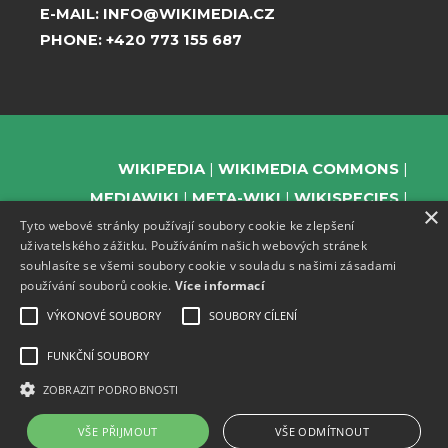
E-MAIL:
INFO@WIKIMEDIA.CZ
PHONE:
+420 773 155 687
WIKIPEDIA
WIKIMEDIA COMMONS
MEDIAWIKI
META-WIKI
WIKISPECIES
×
Tyto webové stránky používají soubory cookie ke zlepšení
WIKIBOOKS
WIKIDATA
WIKIMANIA
uživatelského zážitku. Používáním našich webových stránek
WIKINEWS
WIKIQUOTE
WIKISOURCE
souhlasíte se všemi soubory cookie v souladu s našimi zásadami
WIKIVERSITY
WIKTIONARY
používání souborů cookie.
Více informací
VÝKONOVÉ SOUBORY
SOUBORY CÍLENÍ
FUNKČNÍ SOUBORY
SUPPORT US
ZOBRAZIT PODROBNOSTI
SUBSCRIBE TO OUR NEWSLETTER
EVENTS CHANNEL ON TELEGRAM
VŠE PŘIJMOUT
VŠE ODMÍTNOUT