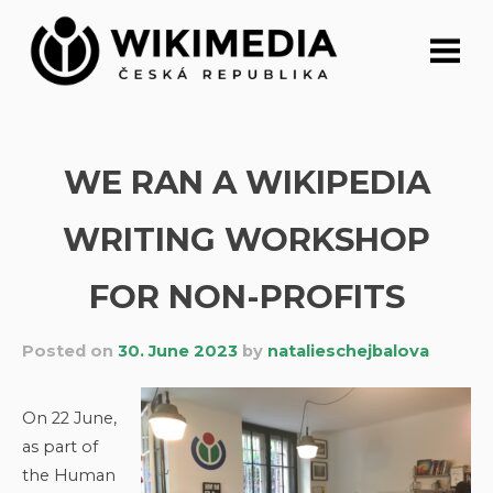
Skip
to
content
WE RAN A WIKIPEDIA
WRITING WORKSHOP
FOR NON-PROFITS
Posted on
30. June 2023
by
natalieschejbalova
On 22 June,
as part of
the Human