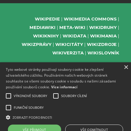
WIKIPEDIE
WIKIMEDIA COMMONS
MEDIAWIKI
META-WIKI
WIKIDRUHY
WIKIKNIHY
WIKIDATA
WIKIMANIA
WIKIZPRÁVY
WIKICITÁTY
WIKIZDROJE
WIKIVERZITA
WIKISLOVNÍK
×
Tyto webové stránky používají soubory cookie ke zlepšení
uživatelského zážitku. Používáním našich webových stránek
PODPOŘTE NÁS
souhlasíte se všemi soubory cookie v souladu s našimi zásadami
používání souborů cookie.
Více informací
ODEBÍREJTE NEWSLETTER
TELEGRAM UDÁLOSTÍ WMČR
VÝKONOVÉ SOUBORY
SOUBORY CÍLENÍ
WIKIKOMPAS
FUNKČNÍ SOUBORY
REGISTRACI A PROVOZ DOMÉN A
ZOBRAZIT PODROBNOSTI
WEBHOSTINGU POSKYTUJE ZDARMA ACTIVE
24.
VŠE PŘIJMOUT
VŠE ODMÍTNOUT