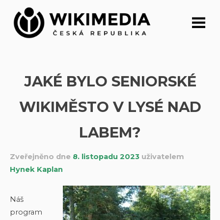
Přeskočit
na
obsah
JAKÉ BYLO SENIORSKÉ
WIKIMĚSTO V LYSÉ NAD
LABEM?
Zveřejněno dne
8. listopadu 2023
uživatelem
Hynek Kaplan
Náš
program