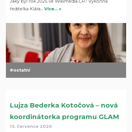
Jaký byl rok 2025 ve Wikimedia ČR? Výkonná
ředitelka Klára…
Více… »
ostatní
Lujza Bederka Kotočová – nová
koordinátorka programu GLAM
13. července 2026