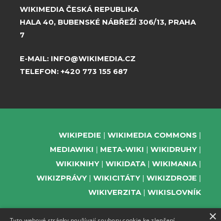
WIKIMEDIA ČESKÁ REPUBLIKA
HALA 40, BUBENSKÉ NÁBŘEŽÍ 306/13, PRAHA
7
E-MAIL:
INFO@WIKIMEDIA.CZ
TELEFON:
+420 773 155 687
WIKIPEDIE
WIKIMEDIA COMMONS
MEDIAWIKI
META-WIKI
WIKIDRUHY
WIKIKNIHY
WIKIDATA
WIKIMANIA
WIKIZPRÁVY
WIKICITÁTY
WIKIZDROJE
WIKIVERZITA
WIKISLOVNÍK
×
Tyto webové stránky používají soubory cookie ke zlepšení