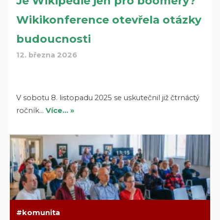
Je Wikipedie jen pro boomery?
Wikikonference otevřela otázky
budoucnosti
12. března 2026
V sobotu 8. listopadu 2025 se uskutečnil již čtrnáctý
ročník…
Více… »
komunita