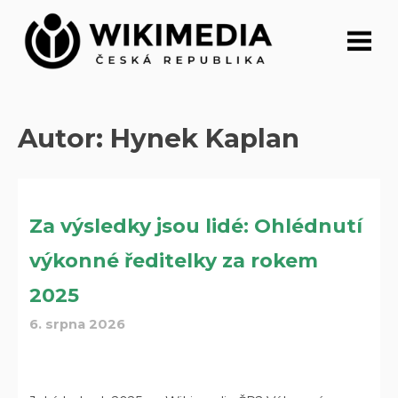
Přeskočit
na
obsah
Autor:
Hynek Kaplan
Za výsledky jsou lidé: Ohlédnutí
výkonné ředitelky za rokem
2025
6. srpna 2026