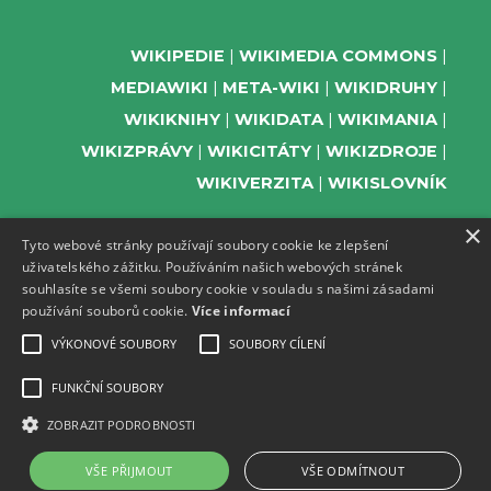
WIKIPEDIE
WIKIMEDIA COMMONS
MEDIAWIKI
META-WIKI
WIKIDRUHY
WIKIKNIHY
WIKIDATA
WIKIMANIA
WIKIZPRÁVY
WIKICITÁTY
WIKIZDROJE
WIKIVERZITA
WIKISLOVNÍK
×
Tyto webové stránky používají soubory cookie ke zlepšení
uživatelského zážitku. Používáním našich webových stránek
PODPOŘTE NÁS
souhlasíte se všemi soubory cookie v souladu s našimi zásadami
používání souborů cookie.
Více informací
ODEBÍREJTE NEWSLETTER
TELEGRAM UDÁLOSTÍ WMČR
VÝKONOVÉ SOUBORY
SOUBORY CÍLENÍ
WIKIKOMPAS
FUNKČNÍ SOUBORY
REGISTRACI A PROVOZ DOMÉN A
ZOBRAZIT PODROBNOSTI
WEBHOSTINGU POSKYTUJE ZDARMA ACTIVE
24.
VŠE PŘIJMOUT
VŠE ODMÍTNOUT