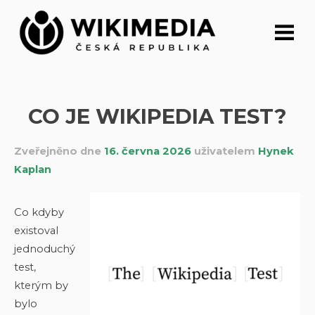
Přeskočit
na
obsah
CO JE WIKIPEDIA TEST?
Zveřejněno dne
16. června 2026
uživatelem
Hynek
Kaplan
Co kdyby
existoval
jednoduchý
test,
kterým by
bylo