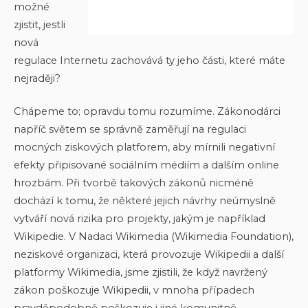
možné
zjistit, jestli
nová
regulace Internetu zachovává ty jeho části, které máte
nejraději?
Chápeme to; opravdu tomu rozumíme. Zákonodárci
napříč světem se správně zaměřují na regulaci
mocných ziskových platforem, aby mírnili negativní
efekty připisované sociálním médiím a dalším online
hrozbám. Při tvorbě takových zákonů nicméně
dochází k tomu, že některé jejich návrhy neúmyslně
vytváří nová rizika pro projekty, jakým je například
Wikipedie. V Nadaci Wikimedia (Wikimedia Foundation),
neziskové organizaci, která provozuje Wikipedii a další
platformy Wikimedia, jsme zjistili, že když navržený
zákon poškozuje Wikipedii, v mnoha případech
pravděpodobně poškozuje i jiné komunitně