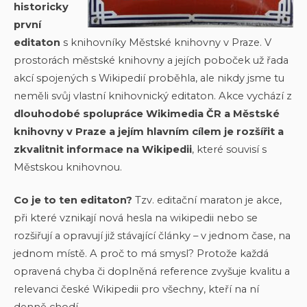
historicky
první
editaton
s knihovníky Městské knihovny v Praze. V
prostorách městské knihovny a jejích poboček už řada
akcí spojených s Wikipedií proběhla, ale nikdy jsme tu
neměli svůj vlastní knihovnický editaton. Akce vychází z
dlouhodobé spolupráce Wikimedia ČR a Městské
knihovny v Praze a jejím hlavním cílem je rozšířit a
zkvalitnit informace na Wikipedii
, které souvisí s
Městskou knihovnou.
Co je to ten editaton?
Tzv. editační maraton je akce,
při které vznikají nová hesla na wikipedii nebo se
rozšiřují a opravují již stávající články – v jednom čase, na
jednom místě. A proč to má smysl? Protože každá
opravená chyba či doplněná reference zvyšuje kvalitu a
relevanci české Wikipedii pro všechny, kteří na ní
denně chodí.