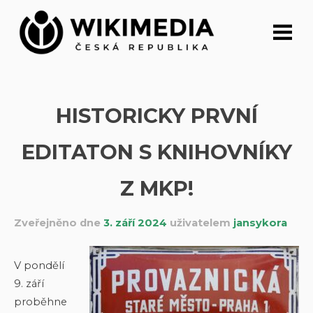
Přeskočit
na
obsah
HISTORICKY PRVNÍ
EDITATON S KNIHOVNÍKY
Z MKP!
Zveřejněno dne
3. září 2024
uživatelem
jansykora
V pondělí
9. září
proběhne