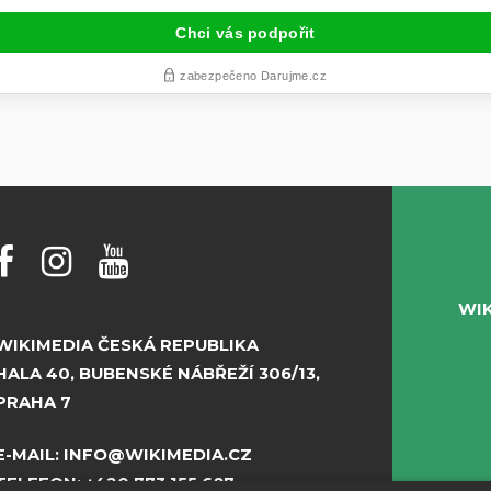
WI
WIKIMEDIA ČESKÁ REPUBLIKA
HALA 40, BUBENSKÉ NÁBŘEŽÍ 306/13,
PRAHA 7
E-MAIL:
INFO@WIKIMEDIA.CZ
TELEFON:
+420 773 155 687