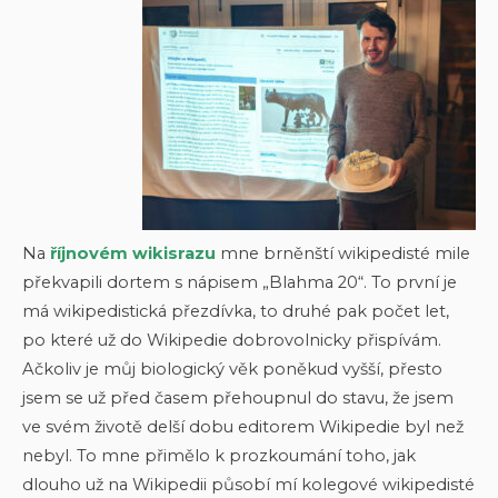
Na
říjnovém wikisrazu
mne brněnští wikipedisté mile
překvapili dortem s nápisem „Blahma 20“. To první je
má wikipedistická přezdívka, to druhé pak počet let,
po které už do Wikipedie dobrovolnicky přispívám.
Ačkoliv je můj biologický věk poněkud vyšší, přesto
jsem se už před časem přehoupnul do stavu, že jsem
ve svém životě delší dobu editorem Wikipedie byl než
nebyl. To mne přimělo k prozkoumání toho, jak
dlouho už na Wikipedii působí mí kolegové wikipedisté