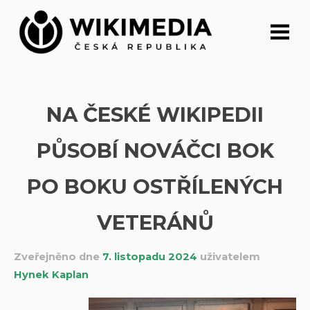
Přeskočit
na
obsah
NA ČESKÉ WIKIPEDII
PŮSOBÍ NOVÁČCI BOK
PO BOKU OSTŘÍLENÝCH
VETERÁNŮ
Zveřejněno dne
7. listopadu 2024
uživatelem
Hynek Kaplan