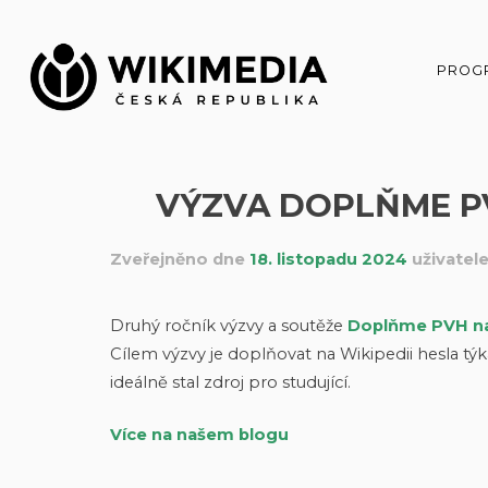
Přeskočit
na
obsah
PROG
VÝZVA DOPLŇME PV
Zveřejněno dne
18. listopadu 2024
uživate
Druhý ročník výzvy a soutěže
Doplňme PVH na 
Cílem výzvy je doplňovat na Wikipedii hesla týka
ideálně stal zdroj pro studující.
Více na našem blogu