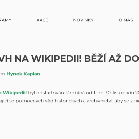
RAMY
AKCE
NOVINKY
O NÁS
H NA WIKIPEDII! BĚŽÍ AŽ D
lem
Hynek Kaplan
Wikipedii!
byl odstartován. Probíhá od 1. do 30. listopadu 2
jící se pomocných věd historických a archivnictví, aby se z n