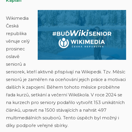
Kaplan
Wikimedia
Česká
republika
věnuje celý
prosinec
oslavě
seniorů a
seniorek, kteří aktivně přispívají na Wikipedii. Tzv. Měsíc
seniorů je zaměřen na oceňování jejich práce a motivaci
dalších k zapojení. Během tohoto měsíce proběhne
řada kurzů, setkání a večerní Wikiškola. V roce 2024 se
na kurzech pro seniory podařilo vytvořit 153 unikátních
článků, upravit na 1500 stávajících a nahrát 497
multimediálních souborů. Tento úspěch byl možný i
díky podpoře veřejné sbírky.