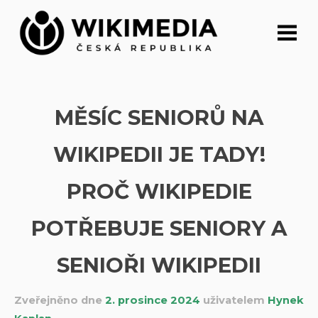
Přeskočit
na
obsah
MĚSÍC SENIORŮ NA
WIKIPEDII JE TADY!
PROČ WIKIPEDIE
POTŘEBUJE SENIORY A
SENIOŘI WIKIPEDII
Zveřejněno dne
2. prosince 2024
uživatelem
Hynek