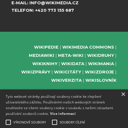
E-MAIL:
INFO@WIKIMEDIA.CZ
TELEFON:
+420 773 155 687
WIKIPEDIE
WIKIMEDIA COMMONS
MEDIAWIKI
META-WIKI
WIKIDRUHY
WIKIKNIHY
WIKIDATA
WIKIMANIA
WIKIZPRÁVY
WIKICITÁTY
WIKIZDROJE
WIKIVERZITA
WIKISLOVNÍK
×
Tyto webové stránky používají soubory cookie ke zlepšení
uživatelského zážitku. Používáním našich webových stránek
PODPOŘTE NÁS
souhlasíte se všemi soubory cookie v souladu s našimi zásadami
používání souborů cookie.
Více informací
ODEBÍREJTE NEWSLETTER
TELEGRAM UDÁLOSTÍ WMČR
VÝKONOVÉ SOUBORY
SOUBORY CÍLENÍ