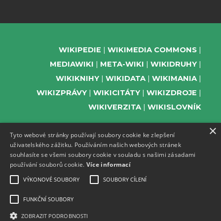
WIKIPEDIE
WIKIMEDIA COMMONS
MEDIAWIKI
META-WIKI
WIKIDRUHY
WIKIKNIHY
WIKIDATA
WIKIMANIA
WIKIZPRÁVY
WIKICITÁTY
WIKIZDROJE
WIKIVERZITA
WIKISLOVNÍK
×
Tyto webové stránky používají soubory cookie ke zlepšení
uživatelského zážitku. Používáním našich webových stránek
PODPOŘTE NÁS
souhlasíte se všemi soubory cookie v souladu s našimi zásadami
používání souborů cookie.
Více informací
ODEBÍREJTE NEWSLETTER
TELEGRAM UDÁLOSTÍ WMČR
VÝKONOVÉ SOUBORY
SOUBORY CÍLENÍ
WIKIKOMPAS
FUNKČNÍ SOUBORY
REGISTRACI A PROVOZ DOMÉN A
ZOBRAZIT PODROBNOSTI