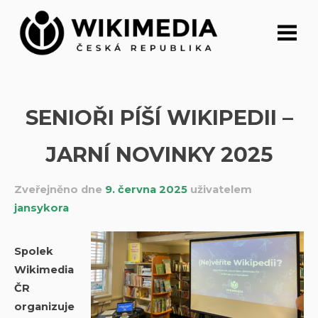
Přeskočit
na
obsah
SENIOŘI PÍŠÍ WIKIPEDII –
JARNÍ NOVINKY 2025
Zveřejněno dne
9. června 2025
uživatelem
jansykora
Spolek
Wikimedia
ČR
organizuje