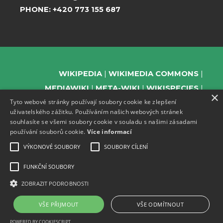
PHONE:
+420 773 155 687
WIKIPEDIA
WIKIMEDIA COMMONS
MEDIAWIKI
META-WIKI
WIKISPECIES
×
Tyto webové stránky používají soubory cookie ke zlepšení
WIKIBOOKS
WIKIDATA
WIKIMANIA
uživatelského zážitku. Používáním našich webových stránek
WIKINEWS
WIKIQUOTE
WIKISOURCE
souhlasíte se všemi soubory cookie v souladu s našimi zásadami
WIKIVERSITY
WIKTIONARY
používání souborů cookie.
Více informací
VÝKONOVÉ SOUBORY
SOUBORY CÍLENÍ
FUNKČNÍ SOUBORY
SUPPORT US
ZOBRAZIT PODROBNOSTI
SUBSCRIBE TO OUR NEWSLETTER
EVENTS CHANNEL ON TELEGRAM
VŠE PŘIJMOUT
VŠE ODMÍTNOUT
POWERED BY COOKIESCRIPT