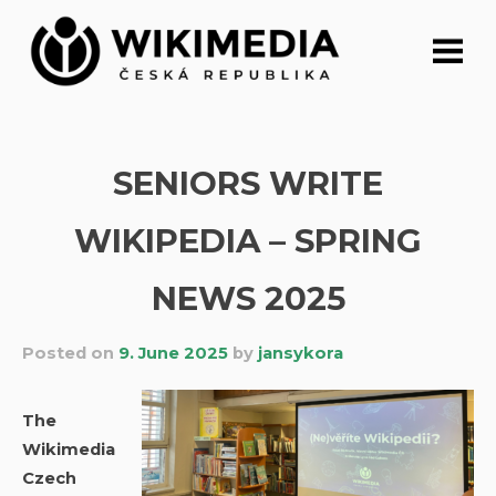
Skip
to
content
SENIORS WRITE
WIKIPEDIA – SPRING
NEWS 2025
Posted on
9. June 2025
by
jansykora
The
Wikimedia
Czech